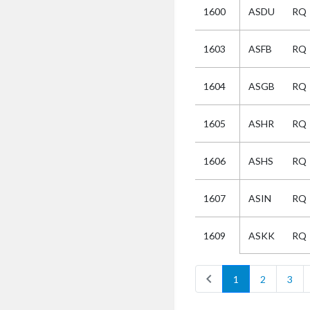
1600
ASDU
RQ
Selectie
1603
ASFB
RQ
Kies
1604
ASGB
RQ
AUB
Alles
1605
ASHR
RQ
Aanvraag
Uitslag
1606
ASHS
RQ
Beide
1607
ASIN
RQ
ASKK
RQ
1609
chevron_left
1
2
3