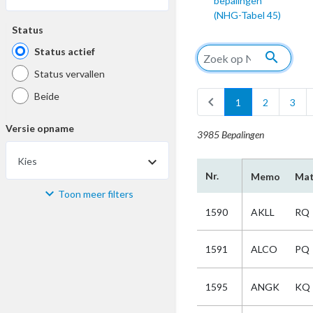
bepalingen
(NHG-Tabel 45)
Status
Status actief
search
Status vervallen
Beide
chevron_left
1
2
3
Versie opname
3985 Bepalingen
Kies
Nr.
Memo
Mat
Toon meer filters
Materiaal
1590
AKLL
RQ
Kies
1591
ALCO
PQ
Bijzonderheid
1595
ANGK
KQ
Kies