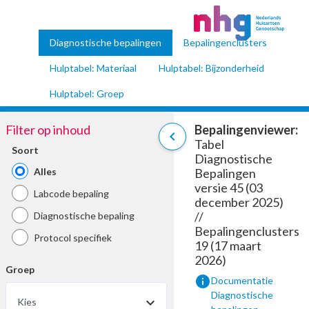
Diagnostische bepalingen
Bepalingenclusters
Hulptabel: Materiaal
Hulptabel: Bijzonderheid
Hulptabel: Groep
Filter op inhoud
Bepalingenviewer:
chevron_left
Tabel
Soort
Diagnostische
Alles
Bepalingen
versie 45 (03
Labcode bepaling
december 2025)
//
Diagnostische bepaling
Bepalingenclusters
Protocol specifiek
19 (17 maart
2026)
Groep
info
Documentatie
Diagnostische
Kies