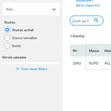
bepalingen
(NHG-Tabel 45)
Kies
search
Status
Status actief
1 Bepaling
Status vervallen
Beide
Nr.
Memo
Mat
Versie opname
SGPD
AQ
1993
Toon meer filters
Kies
Materiaal
Kies
Bijzonderheid