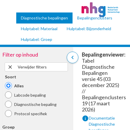
Diagnostische bepalingen
Bepalingenclusters
Hulptabel: Materiaal
Hulptabel: Bijzonderheid
Hulptabel: Groep
Filter op inhoud
Bepalingenviewer:
chevron_left
Tabel
Diagnostische
close
Verwijder filters
Bepalingen
Soort
versie 45 (03
december 2025)
Alles
//
Labcode bepaling
Bepalingenclusters
19 (17 maart
Diagnostische bepaling
2026)
Protocol specifiek
info
Documentatie
Diagnostische
Groep