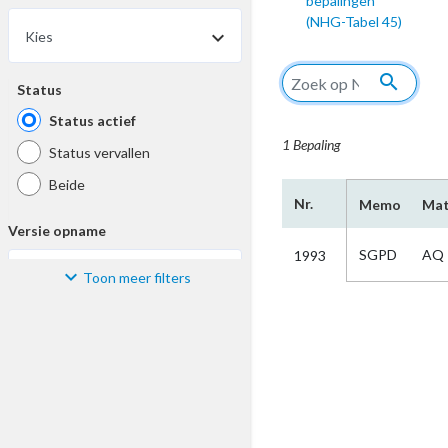
bepalingen
(NHG-Tabel 45)
Kies
search
Status
Status actief
1 Bepaling
Status vervallen
Beide
Nr.
Memo
Mat
Versie opname
SGPD
AQ
1993
Toon meer filters
Kies
Materiaal
Kies
Bijzonderheid