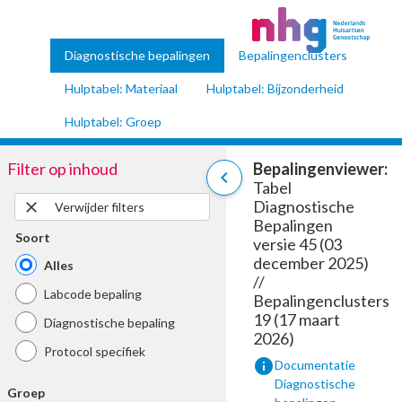
Diagnostische bepalingen
Bepalingenclusters
Hulptabel: Materiaal
Hulptabel: Bijzonderheid
Hulptabel: Groep
Filter op inhoud
Bepalingenviewer:
chevron_left
Tabel
Diagnostische
close
Verwijder filters
Bepalingen
Soort
versie 45 (03
december 2025)
Alles
//
Labcode bepaling
Bepalingenclusters
19 (17 maart
Diagnostische bepaling
2026)
Protocol specifiek
info
Documentatie
Diagnostische
Groep