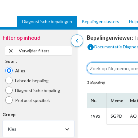
Diagnostische bepalingen
Bepalingenclusters
Hulp
Filter op inhoud
Bepalingenviewer:
T
chevron_left
info
Documentatie Diagnos
close
Verwijder filters
Soort
Alles
Labcode bepaling
1 Bepaling
Diagnostische bepaling
Protocol specifiek
Nr.
Memo
Mat
Groep
SGPD
AQ
1993
Kies