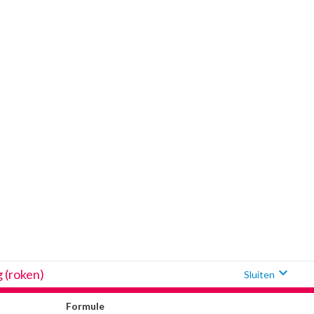
expand_more
g (roken)
Sluiten
Formule