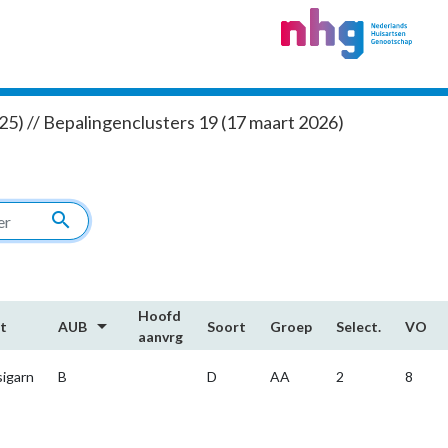
5) // Bepalingenclusters 19 (17 maart 2026)
search
Hoofd​
arrow_drop_down
t
AUB
Soort
Groep
Select.
VO
aanvrg
sigarn
B
D
AA
2
8