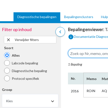
Diagnostische bepalingen
Bepalingenclusters
Hulp
Filter op inhoud
Bepalingenviewer:
T
chevron_left
info
Documentatie Diagnos
close
Verwijder filters
Soort
Alles
Labcode bepaling
1 Bepaling
Diagnostische bepaling
Protocol specifiek
Nr.
Memo
Mat
Groep
ROIN
AQ
2016
Kies