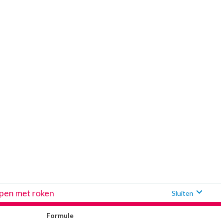
expand_more
ppen met roken
Sluiten
Formule