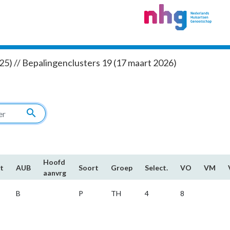
5) // Bepalingenclusters 19 (17 maart 2026)
search
Hoofd​
t
AUB
Soort
Groep
Select.
VO
VM
aanvrg
B
P
TH
4
8