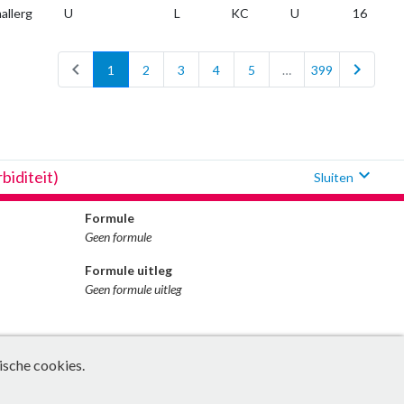
allerg
U
L
KC
U
16
chevron_left
chevron_right
1
2
3
4
5
…
399
expand_more
iditeit)
Sluiten
Formule
Geen formule
Formule uitleg
Geen formule uitleg
ische cookies.