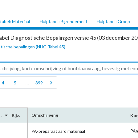
tabel: Materiaal
Hulptabel: Bijzonderheid
Hulptabel: Groep
abel Diagnostische Bepalingen versie 45 (03 december 202
tische bepalingen (NHG-Tabel 45)
chevron_right
4
5
…
399
arrow_drop_down
Omschrijving
.
Bijz.
Kor
PAm
PA-preparaat aard materiaal