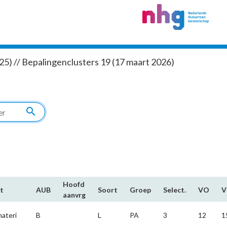
5) // Bepalingenclusters 19 (17 maart 2026)
search
Hoofd​
t
AUB
Soort
Groep
Select.
VO
aanvrg
ateri
B
L
PA
3
12
1