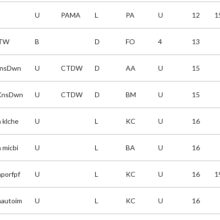
U
PAMA
L
PA
U
12
1
TW
B
D
FO
4
13
KnsDwn
U
CTDW
D
AA
U
15
KnsDwn
U
CTDW
D
BM
U
15
 klche
U
L
KC
U
16
 micbi
U
L
BA
U
16
porfpf
U
L
KC
U
16
1
autoim
U
L
KC
U
16