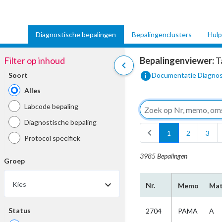
Diagnostische bepalingen
Bepalingenclusters
Hulp
Filter op inhoud
Bepalingenviewer:
T
chevron_left
info
Soort
Documentatie Diagnos
Alles
Labcode bepaling
Diagnostische bepaling
chevron_left
1
2
3
Protocol specifiek
3985 Bepalingen
Groep
Kies
Nr.
Memo
Mat
Status
2704
PAMA
A