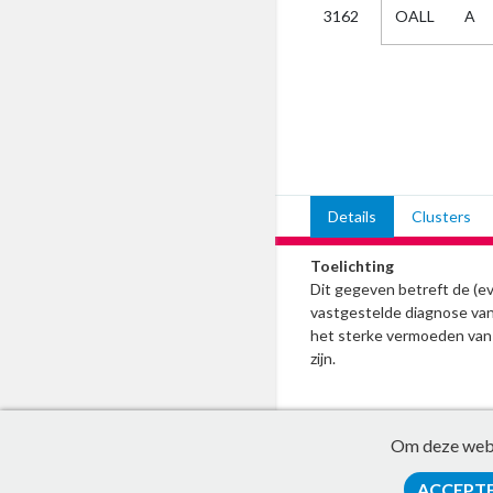
OALL
A
3162
Kies
AUB
Alles
Aanvraag
Uitslag
Beide
Details
Clusters
Toelichting
Dit gegeven betreft de (e
vastgestelde diagnose va
het sterke vermoeden van
zijn.
Om deze websi
ACCEPT