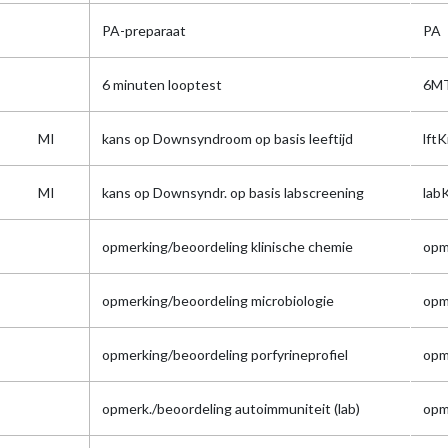
PA-preparaat
PA
6 minuten looptest
6M
MI
kans op Downsyndroom op basis leeftijd
lft
MI
kans op Downsyndr. op basis labscreening
lab
opmerking/beoordeling klinische chemie
opm
opmerking/beoordeling microbiologie
opm
opmerking/beoordeling porfyrineprofiel
opm
opmerk./beoordeling autoimmuniteit (lab)
opm