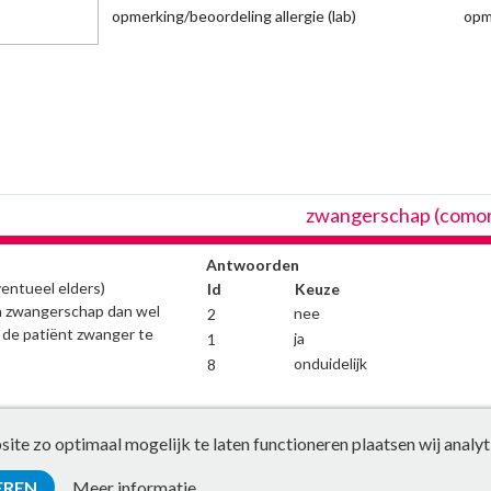
opmerking/beoordeling allergie (lab)
opm
zwangerschap (comorb
Antwoorden
ventueel elders)
Id
Keuze
n zwangerschap dan wel
nee
2
 de patiënt zwanger te
ja
1
onduidelijk
8
te zo optimaal mogelijk te laten functioneren plaatsen wij analyt
EREN
Meer informatie