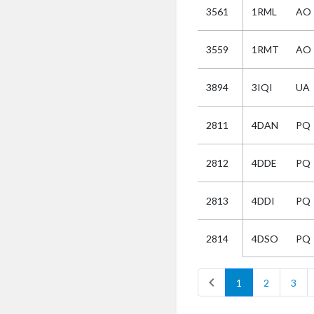
3561
1RML
AO
Selectie
3559
1RMT
AO
Kies
3894
3IQI
UA
AUB
Alles
2811
4DAN
PQ
Aanvraag
Uitslag
2812
4DDE
PQ
Beide
2813
4DDI
PQ
4DSO
PQ
2814
chevron_left
1
2
3