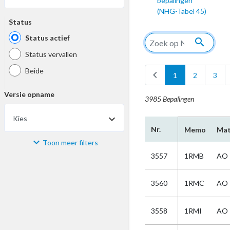
bepalingen
(NHG-Tabel 45)
Status
Status actief
search
Status vervallen
Beide
chevron_left
1
2
3
Versie opname
3985 Bepalingen
Kies
arrow_drop_down
Nr.
Memo
Mat
Toon meer filters
Materiaal
3557
1RMB
AO
Kies
3560
1RMC
AO
Bijzonderheid
3558
1RMI
AO
Kies