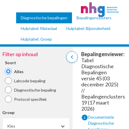
Diagnostische bepalingen
Bepalingenclusters
Hulptabel: Materiaal
Hulptabel: Bijzonderheid
Hulptabel: Groep
Filter op inhoud
Bepalingenviewer:
chevron_left
Tabel
Soort
Diagnostische
Alles
Bepalingen
versie 45 (03
Labcode bepaling
december 2025)
//
Diagnostische bepaling
Bepalingenclusters
Protocol specifiek
19 (17 maart
2026)
Groep
info
Documentatie
Diagnostische
Kies