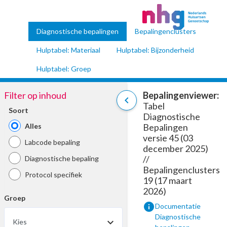
Diagnostische bepalingen
Bepalingenclusters
Hulptabel: Materiaal
Hulptabel: Bijzonderheid
Hulptabel: Groep
Filter op inhoud
Bepalingenviewer:
chevron_left
Tabel
Soort
Diagnostische
Alles
Bepalingen
versie 45 (03
Labcode bepaling
december 2025)
//
Diagnostische bepaling
Bepalingenclusters
Protocol specifiek
19 (17 maart
2026)
Groep
info
Documentatie
Diagnostische
Kies