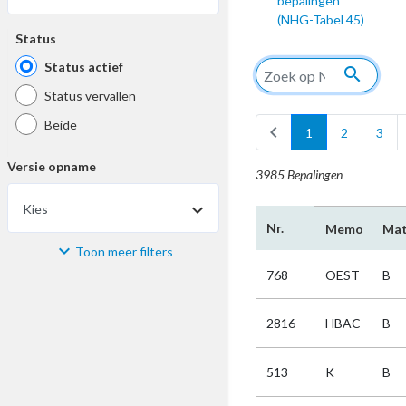
bepalingen
(NHG-Tabel 45)
Status
Status actief
search
Status vervallen
Beide
chevron_left
1
2
3
Versie opname
3985 Bepalingen
Kies
Nr.
Memo
Mat
Toon meer filters
Materiaal
768
OEST
B
Kies
2816
HBAC
B
Bijzonderheid
513
K
B
Kies