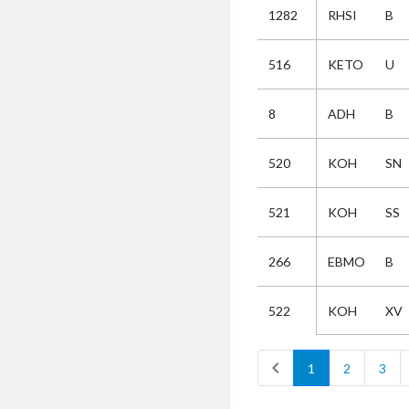
1282
RHSI
B
Selectie
516
KETO
U
Kies
8
ADH
B
AUB
Alles
520
KOH
SN
Aanvraag
Uitslag
521
KOH
SS
Beide
266
EBMO
B
KOH
XV
522
chevron_left
1
2
3