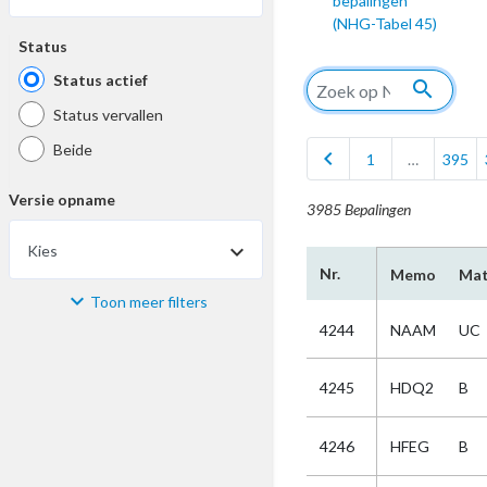
bepalingen
(NHG-Tabel 45)
Status
Status actief
search
Status vervallen
Beide
chevron_left
1
…
395
Versie opname
3985 Bepalingen
Kies
Nr.
Memo
Mat
Toon meer filters
Materiaal
4244
NAAM
UC
Kies
4245
HDQ2
B
Bijzonderheid
4246
HFEG
B
Kies