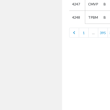
4247
CMVP
B
Selectie
TPBM
B
4248
Kies
chevron_left
1
…
395
AUB
Alles
Aanvraag
Uitslag
Beide