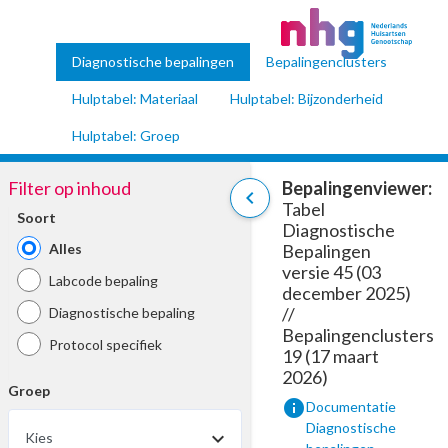
Diagnostische bepalingen
Bepalingenclusters
Hulptabel: Materiaal
Hulptabel: Bijzonderheid
Hulptabel: Groep
Filter op inhoud
Bepalingenviewer:
chevron_left
Tabel
Soort
Diagnostische
Alles
Bepalingen
versie 45 (03
Labcode bepaling
december 2025)
//
Diagnostische bepaling
Bepalingenclusters
Protocol specifiek
19 (17 maart
2026)
Groep
info
Documentatie
Diagnostische
Kies