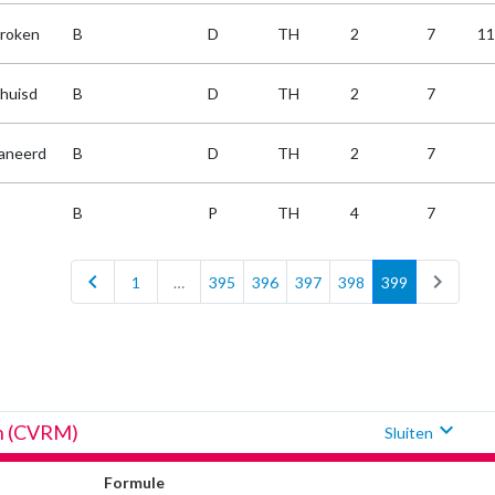
.roken
B
D
TH
2
7
11
.huisd
B
D
TH
2
7
aneerd
B
D
TH
2
7
B
P
TH
4
7
chevron_left
chevron_right
1
…
395
396
397
398
399
expand_more
an (CVRM)
Sluiten
Formule