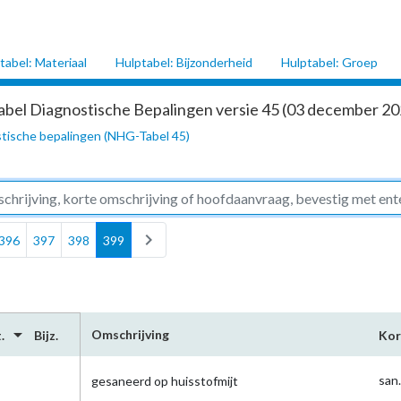
tabel: Materiaal
Hulptabel: Bijzonderheid
Hulptabel: Groep
abel Diagnostische Bepalingen versie 45 (03 december 202
tische bepalingen (NHG-Tabel 45)
chevron_right
396
397
398
399
arrow_drop_down
Omschrijving
.
Bijz.
Kor
san
gesaneerd op huisstofmijt