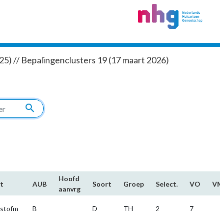
5) // Bepalingenclusters 19 (17 maart 2026)
search
Hoofd​
t
AUB
Soort
Groep
Select.
VO
V
aanvrg
.stofm
B
D
TH
2
7