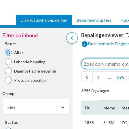
Diagnostische bepalingen
Bepalingenclusters
Hulp
Filter op inhoud
Bepalingenviewer:
T
chevron_left
info
Soort
Documentatie Diagnos
Alles
Labcode bepaling
Diagnostische bepaling
chevron_left
1
…
395
Protocol specifiek
3985 Bepalingen
Groep
Kies
Nr.
Memo
Mat
Status
1855
SHSM
ZQ