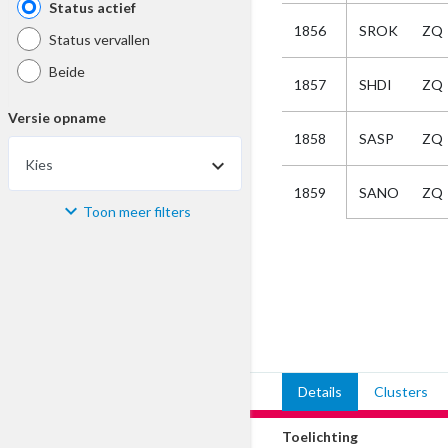
Status actief
1856
SROK
ZQ
Status vervallen
Beide
1857
SHDI
ZQ
Versie opname
1858
SASP
ZQ
Kies
SANO
ZQ
1859
Toon meer filters
Materiaal
Kies
Bijzonderheid
Kies
Details
Clusters
Selectie
Toelichting