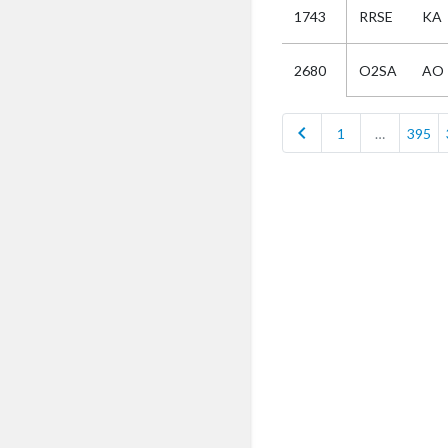
1743
RRSE
KA
Selectie
O2SA
AO
2680
Kies
chevron_left
1
…
395
AUB
Alles
Aanvraag
Uitslag
Beide