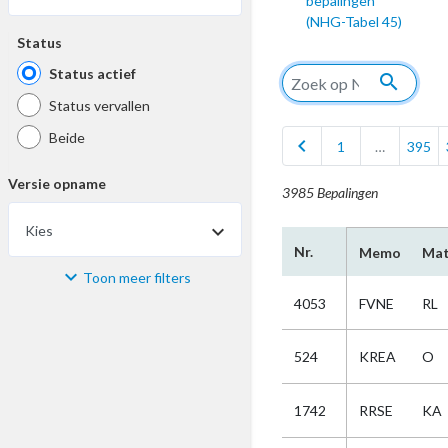
bepalingen
(NHG-Tabel 45)
Status
Status actief
search
Status vervallen
Beide
chevron_left
1
…
395
Versie opname
3985 Bepalingen
Kies
Nr.
Memo
Mat
Toon meer filters
Materiaal
4053
FVNE
RL
Kies
524
KREA
O
Bijzonderheid
1742
RRSE
KA
Kies