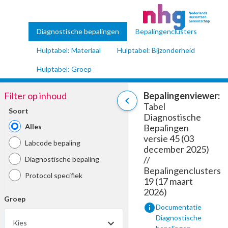
Diagnostische bepalingen
Bepalingenclusters
Hulptabel: Materiaal
Hulptabel: Bijzonderheid
Hulptabel: Groep
Filter op inhoud
Bepalingenviewer:
chevron_left
Tabel
Soort
Diagnostische
Alles
Bepalingen
versie 45 (03
Labcode bepaling
december 2025)
//
Diagnostische bepaling
Bepalingenclusters
Protocol specifiek
19 (17 maart
2026)
Groep
info
Documentatie
Diagnostische
Kies