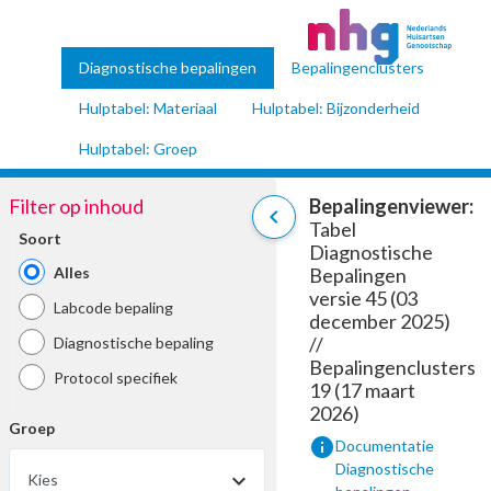
Diagnostische bepalingen
Bepalingenclusters
Hulptabel: Materiaal
Hulptabel: Bijzonderheid
Hulptabel: Groep
Filter op inhoud
Bepalingenviewer:
chevron_left
Tabel
Soort
Diagnostische
Alles
Bepalingen
versie 45 (03
Labcode bepaling
december 2025)
//
Diagnostische bepaling
Bepalingenclusters
Protocol specifiek
19 (17 maart
2026)
Groep
info
Documentatie
Diagnostische
Kies