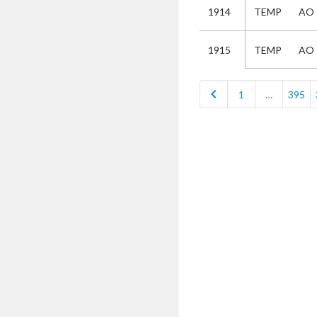
1914
TEMP
AO
Selectie
TEMP
AO
1915
Kies
chevron_left
1
…
395
AUB
Alles
Aanvraag
Uitslag
Beide