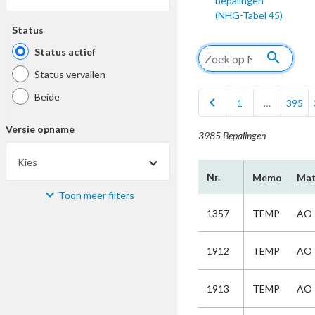
bepalingen
(NHG-Tabel 45)
Status
Status actief
search
Status vervallen
Beide
chevron_left
1
…
395
Versie opname
3985 Bepalingen
Kies
Nr.
Memo
Mat
Toon meer filters
Materiaal
1357
TEMP
AO
Kies
1912
TEMP
AO
Bijzonderheid
1913
TEMP
AO
Kies