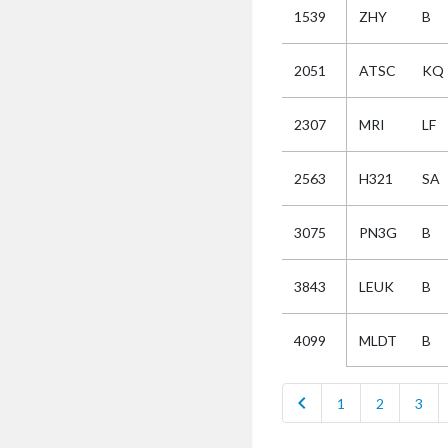
1539
ZHY
B
Selectie
2051
ATSC
KQ
Kies
2307
MRI
LF
AUB
Alles
2563
H321
SA
Aanvraag
Uitslag
3075
PN3G
B
Beide
3843
LEUK
B
MLDT
B
4099
chevron_left
1
2
3