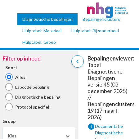
Diagnostische bepalingen
Bepalingenclusters
Hulptabel: Materiaal
Hulptabel: Bijzonderheid
Hulptabel: Groep
Filter op inhoud
Bepalingenviewer:
chevron_left
Tabel
Soort
Diagnostische
Alles
Bepalingen
versie 45 (03
Labcode bepaling
december 2025)
//
Diagnostische bepaling
Bepalingenclusters
Protocol specifiek
19 (17 maart
2026)
Groep
info
Documentatie
Diagnostische
Kies