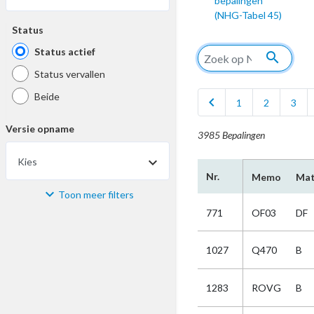
bepalingen
(NHG-Tabel 45)
Status
Status actief
search
Status vervallen
Beide
chevron_left
1
2
3
Versie opname
3985 Bepalingen
Kies
Nr.
Memo
Mat
Toon meer filters
Materiaal
771
OF03
DF
Kies
1027
Q470
B
Bijzonderheid
1283
ROVG
B
Kies