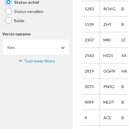
Status actief
1283
ROVG
B
Status vervallen
Beide
1539
ZHY
B
Versie opname
2307
MRI
LF
Kies
2563
H321
SA
Toon meer filters
Materiaal
2819
GGHV
HA
Kies
3075
PN3G
B
Bijzonderheid
4099
MLDT
B
Kies
4
ACE
B
Selectie