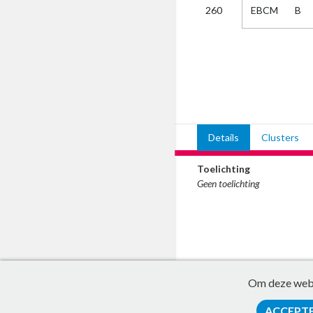
EBCM
B
260
Kies
AUB
Alles
Aanvraag
Uitslag
Beide
Details
Clusters
Toelichting
Geen toelichting
Om deze websi
ACCEPT