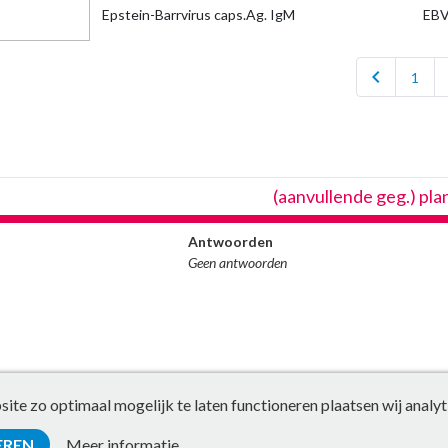
Epstein-Barrvirus caps.Ag. IgM
EBV
chevron_left
1
(aanvullende geg.) pl
Antwoorden
Geen antwoorden
te zo optimaal mogelijk te laten functioneren plaatsen wij analyt
EREN
Meer informatie