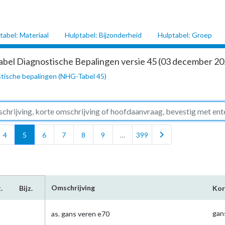
tabel: Materiaal
Hulptabel: Bijzonderheid
Hulptabel: Groep
abel Diagnostische Bepalingen versie 45 (03 december 202
tische bepalingen (NHG-Tabel 45)
chevron_right
4
5
6
7
8
9
…
399
Omschrijving
.
Bijz.
Kor
gan
as. gans veren e70