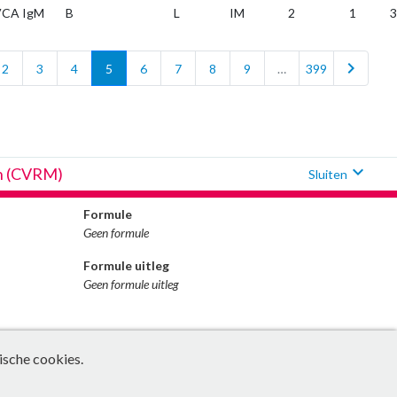
CA IgM
B
L
IM
2
1
3
chevron_right
2
3
4
5
6
7
8
9
…
399
expand_more
an (CVRM)
Sluiten
Formule
Geen formule
Formule uitleg
Geen formule uitleg
ische cookies.