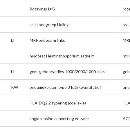
Rotavirus IgG
rot
as. bloedgroep Holley
as.H
LI
MRI-onderarm links
MRI
huidtest Helminthosporium sativum
htH
LI
gem. gehoorverlies 1000/2000/4000 links
gehv
KW
pneumokokken type 3 IgG kwantitatief
pne
HLA-DQ2.2 typering (coeliakie)
HLA
angiotensine converting enzyme
AC