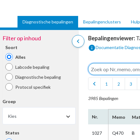
Diagnostische bepalingen
Bepalingenclusters
Hulp
Filter op inhoud
Bepalingenviewer:
T
chevron_left
info
Soort
Documentatie Diagnos
Alles
Labcode bepaling
Diagnostische bepaling
chevron_left
1
2
3
Protocol specifiek
3985 Bepalingen
Groep
Kies
Nr.
Memo
Mat
Status
1027
Q470
B