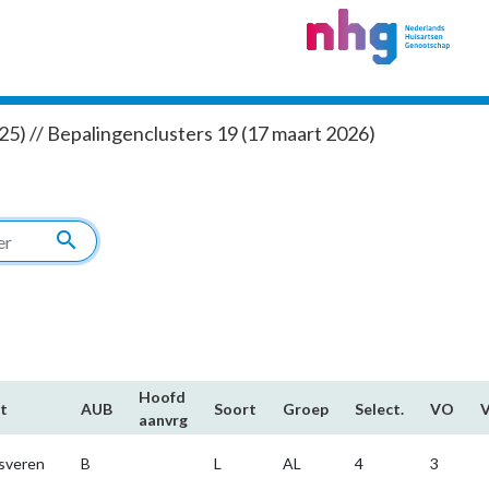
5) // Bepalingenclusters 19 (17 maart 2026)
search
Hoofd​
t
AUB
Soort
Groep
Select.
VO
aanvrg
sveren
B
L
AL
4
3