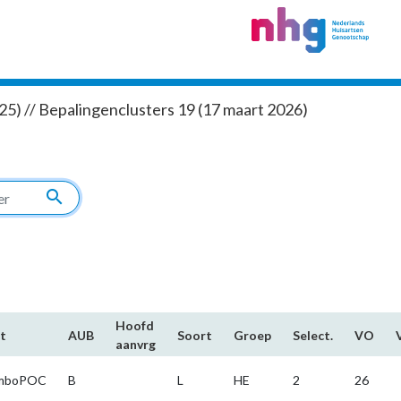
5) // Bepalingenclusters 19 (17 maart 2026)
search
Hoofd​
t
AUB
Soort
Groep
Select.
VO
aanvrg
omboPOC
B
L
HE
2
26