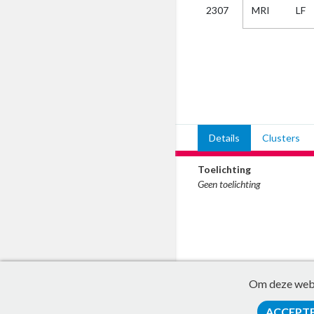
MRI
LF
2307
Kies
AUB
Alles
Aanvraag
Uitslag
Beide
Details
Clusters
Toelichting
Geen toelichting
Om deze websi
ACCEPT