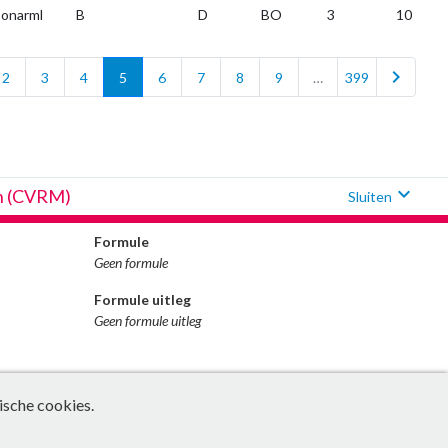
onarml
B
D
BO
3
10
chevron_right
2
3
4
5
6
7
8
9
…
399
expand_more
an (CVRM)
Sluiten
Formule
Geen formule
Formule uitleg
Geen formule uitleg
ische cookies.