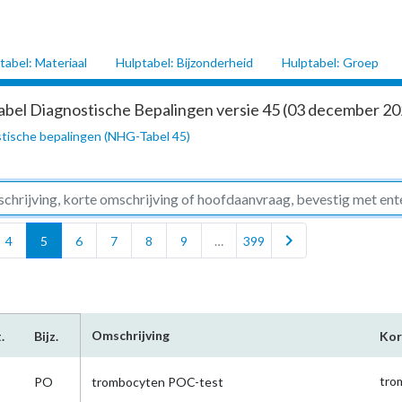
tabel: Materiaal
Hulptabel: Bijzonderheid
Hulptabel: Groep
abel Diagnostische Bepalingen versie 45 (03 december 202
tische bepalingen (NHG-Tabel 45)
chevron_right
4
5
6
7
8
9
…
399
Omschrijving
.
Bijz.
Kor
tr
PO
trombocyten POC-test