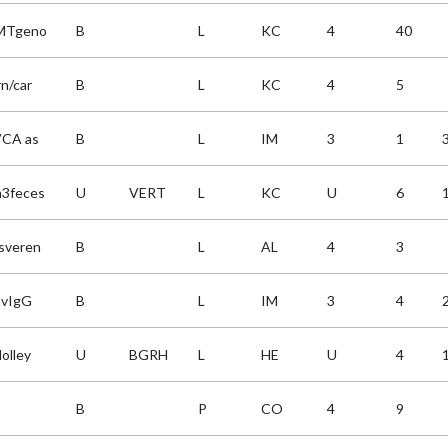
MTgeno
B
L
KC
4
40
rn/car
B
L
KC
4
5
CA as
B
L
IM
3
1
3feces
U
VERT
L
KC
U
6
sveren
B
L
AL
4
3
avIgG
B
L
IM
3
4
olley
U
BGRH
L
HE
U
4
B
P
CO
4
9