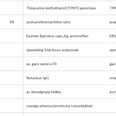
Thiopurine methyltransf.(TPMT) genotype.
TP
MI
acylcarnitine/carnitine ratio
aca
Epstein-Barrvirus caps.Ag. antistoffen
EBV
opmerking 3 bij feces onderzoek
opm
as. gans veren e70
gan
Rotavirus IgG
rot
as. bloedgroep Holley
as.H
overige atherosclerotische comorbiditeit