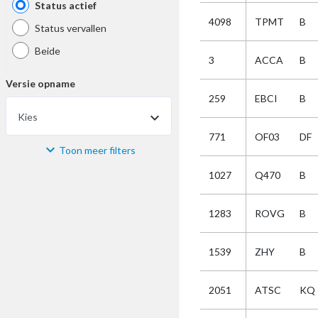
Status actief
4098
TPMT
B
Status vervallen
Beide
3
ACCA
B
Versie opname
259
EBCI
B
Kies
771
OF03
DF
Toon meer filters
Materiaal
1027
Q470
B
Kies
1283
ROVG
B
Bijzonderheid
1539
ZHY
B
Kies
2051
ATSC
KQ
Selectie