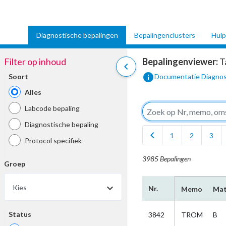
Diagnostische bepalingen
Bepalingenclusters
Hulp
Filter op inhoud
Bepalingenviewer:
T
chevron_left
info
Soort
Documentatie Diagnos
Alles
Labcode bepaling
Diagnostische bepaling
chevron_left
1
2
3
Protocol specifiek
3985 Bepalingen
Groep
Kies
Nr.
Memo
Mat
Status
3842
TROM
B