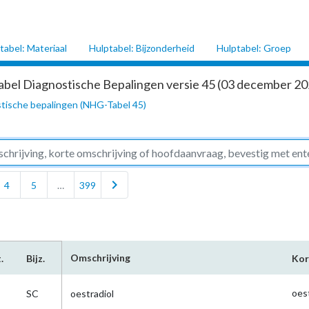
tabel: Materiaal
Hulptabel: Bijzonderheid
Hulptabel: Groep
abel Diagnostische Bepalingen versie 45 (03 december 202
tische bepalingen (NHG-Tabel 45)
chevron_right
4
5
…
399
Omschrijving
.
Bijz.
Kor
oes
SC
oestradiol