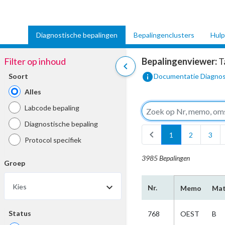
Diagnostische bepalingen
Bepalingenclusters
Hulp
Filter op inhoud
Bepalingenviewer:
T
chevron_left
info
Soort
Documentatie Diagnos
Alles
Labcode bepaling
Diagnostische bepaling
chevron_left
1
2
3
Protocol specifiek
3985 Bepalingen
Groep
Kies
Nr.
Memo
Mat
Status
768
OEST
B