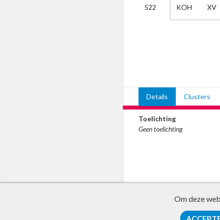
KOH
XV
522
Kies
AUB
Alles
Aanvraag
Uitslag
Beide
Details
Clusters
Toelichting
Geen toelichting
Om deze websi
ACCEPT