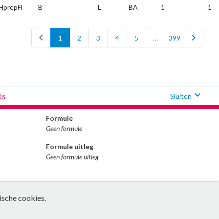
prepFl
B
L
BA
1
1
chevron_left
chevron_right
1
2
3
4
5
…
399
expand_more
ts
Sluiten
Formule
Geen formule
Formule uitleg
Geen formule uitleg
ische cookies.