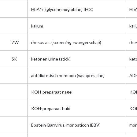
HbA1c (glycohemoglobine) IFCC
Hb
kalium
kal
ZW
rhesus as. (screening zwangerschap)
rhe
SK
ketonen urine (stick)
ket
antidiuretisch hormoon (vasopressine)
AD
KOH-preparaat nagel
KO
KOH-preparaat huid
KO
Epstein-Barrvirus, monosticon (EBV)
mon