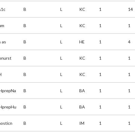
A1c
B
L
KC
1
14
ium
B
L
KC
1
1
s as
B
L
HE
1
4
onurst
B
L
KC
1
1
H
B
L
KC
1
1
HprepNa
B
L
BA
1
1
HprepHu
B
L
BA
1
1
osticn
B
L
IM
1
1