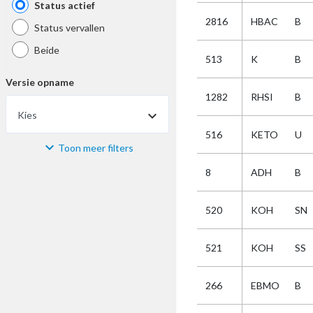
Status actief
2816
HBAC
B
Status vervallen
Beide
513
K
B
Versie opname
1282
RHSI
B
Kies
516
KETO
U
Toon meer filters
Materiaal
8
ADH
B
Kies
520
KOH
SN
Bijzonderheid
521
KOH
SS
Kies
266
EBMO
B
Selectie