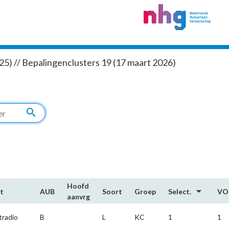
5) // Bepalingenclusters 19 (17 maart 2026)
search
Hoofd​
arrow_drop_down
t
AUB
Soort
Groep
Select.
VO
aanvrg
tradio
B
L
KC
1
1