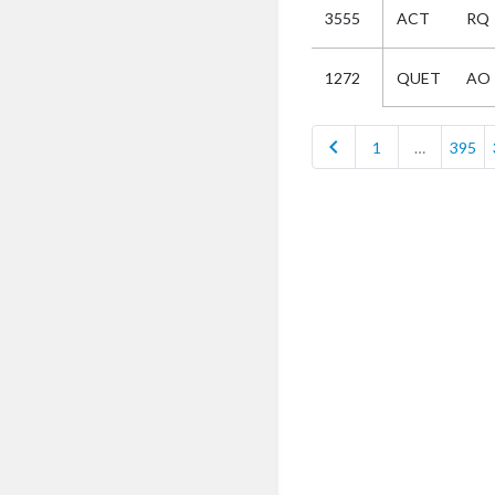
3555
ACT
RQ
Selectie
QUET
AO
1272
Kies
chevron_left
1
…
395
AUB
Alles
Aanvraag
Uitslag
Beide