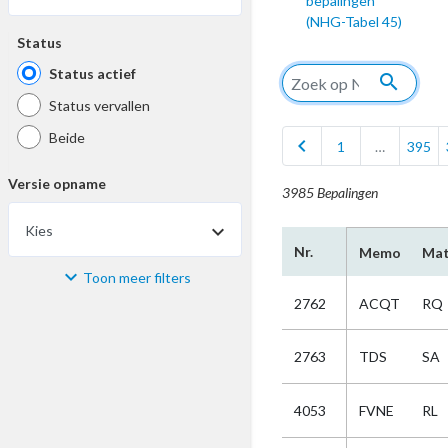
bepalingen
(NHG-Tabel 45)
Status
Status actief
search
Status vervallen
Beide
chevron_left
1
…
395
Versie opname
3985 Bepalingen
Kies
Nr.
Memo
Mat
Toon meer filters
Materiaal
2762
ACQT
RQ
Kies
2763
TDS
SA
Bijzonderheid
4053
FVNE
RL
Kies