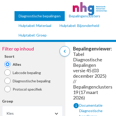
Diagnostische bepalingen
Bepalingenclusters
Hulptabel: Materiaal
Hulptabel: Bijzonderheid
Hulptabel: Groep
Filter op inhoud
Bepalingenviewer:
chevron_left
Tabel
Soort
Diagnostische
Alles
Bepalingen
versie 45 (03
Labcode bepaling
december 2025)
//
Diagnostische bepaling
Bepalingenclusters
Protocol specifiek
19 (17 maart
2026)
Groep
info
Documentatie
Diagnostische
Kies