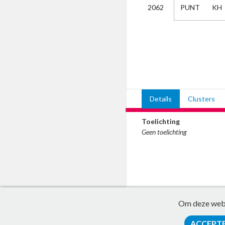
PUNT
KH
2062
Kies
AUB
Alles
Aanvraag
Uitslag
Beide
Details
Clusters
Toelichting
Geen toelichting
Om deze websi
ACCEPT