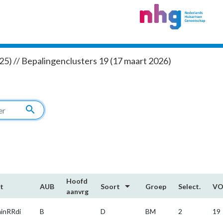
5) // Bepalingenclusters 19 (17 maart 2026)
search
Hoofd​
arrow_drop_down
t
AUB
Soort
Groep
Select.
V
aanvrg
inRRdi
B
D
BM
2
19