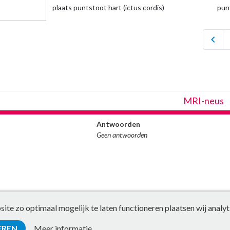
plaats puntstoot hart (ictus cordis)
pun
chevron_left
MRI-neus
Antwoorden
Geen antwoorden
te zo optimaal mogelijk te laten functioneren plaatsen wij analyt
EREN
Meer informatie