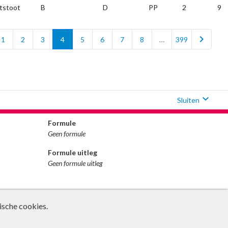
tstoot
B
D
PP
2
9
chevron_right
1
2
3
4
5
6
7
8
…
399
expand_more
Sluiten
Formule
Geen formule
Formule uitleg
Geen formule uitleg
ische cookies.