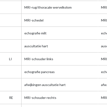
MRI-rug/thoracale wervelkolom
MR
MRI-schedel
MRI
echografie milt
ech
auscultatie hart
aus
LI
MRI-schouder links
MRI
echografie pancreas
ech
afwijkingen auscultatie hart
afw
RE
MRI-schouder rechts
MRI