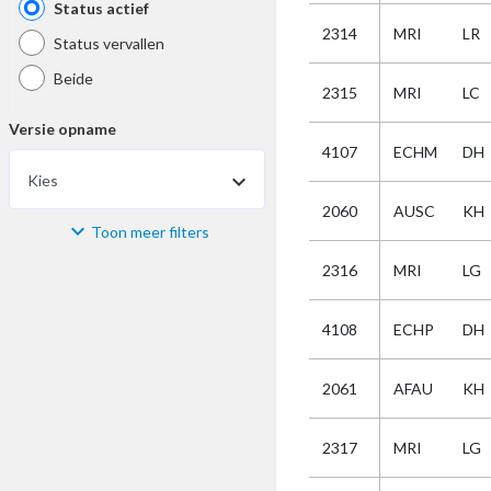
Status actief
2314
MRI
LR
Status vervallen
Beide
2315
MRI
LC
Versie opname
4107
ECHM
DH
Kies
2060
AUSC
KH
Toon meer filters
Materiaal
2316
MRI
LG
Kies
4108
ECHP
DH
Bijzonderheid
2061
AFAU
KH
Kies
2317
MRI
LG
Selectie