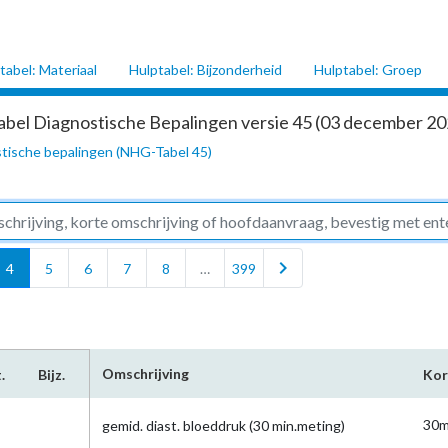
tabel: Materiaal
Hulptabel: Bijzonderheid
Hulptabel: Groep
abel Diagnostische Bepalingen versie 45 (03 december 202
tische bepalingen (NHG-Tabel 45)
chevron_right
4
5
6
7
8
…
399
Omschrijving
.
Bijz.
Kor
30m
gemid. diast. bloeddruk (30 min.meting)