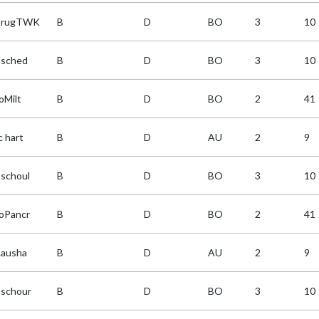
IrugTWK
B
D
BO
3
10
sched
B
D
BO
3
10
oMilt
B
D
BO
2
41
c hart
B
D
AU
2
9
schoul
B
D
BO
3
10
oPancr
B
D
BO
2
41
.ausha
B
D
AU
2
9
schour
B
D
BO
3
10