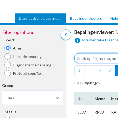
Diagnostische bepalingen
Bepalingenclusters
Hulp
Filter op inhoud
Bepalingenviewer:
T
chevron_left
info
Soort
Documentatie Diagnos
Alles
Labcode bepaling
Diagnostische bepaling
chevron_left
1
2
3
Protocol specifiek
3985 Bepalingen
Groep
Kies
Nr.
Memo
Mat
Status
3337
RR3D
KA