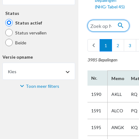
bepalingen
(NHG-Tabel 45)
Status
Status actief
search
Status vervallen
Beide
chevron_left
1
2
3
Versie opname
3985 Bepalingen
Kies
Nr.
Memo
Mat
Toon meer filters
Materiaal
1590
AKLL
RQ
Kies
1591
ALCO
PQ
Bijzonderheid
1595
ANGK
KQ
Kies