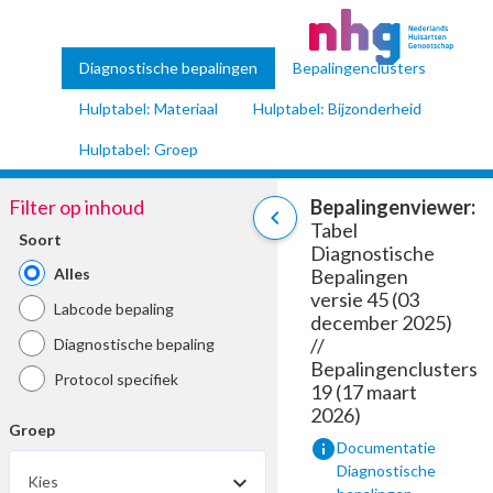
Diagnostische bepalingen
Bepalingenclusters
Hulptabel: Materiaal
Hulptabel: Bijzonderheid
Hulptabel: Groep
Filter op inhoud
Bepalingenviewer:
chevron_left
Tabel
Soort
Diagnostische
Alles
Bepalingen
versie 45 (03
Labcode bepaling
december 2025)
//
Diagnostische bepaling
Bepalingenclusters
Protocol specifiek
19 (17 maart
2026)
Groep
info
Documentatie
Diagnostische
Kies