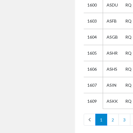
1600
ASDU
RQ
Selectie
1603
ASFB
RQ
Kies
1604
ASGB
RQ
AUB
Alles
1605
ASHR
RQ
Aanvraag
Uitslag
1606
ASHS
RQ
Beide
1607
ASIN
RQ
ASKK
RQ
1609
chevron_left
1
2
3