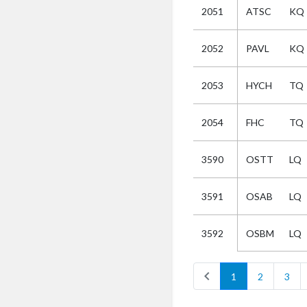
2051
ATSC
KQ
Selectie
2052
PAVL
KQ
Kies
2053
HYCH
TQ
AUB
Alles
2054
FHC
TQ
Aanvraag
Uitslag
3590
OSTT
LQ
Beide
3591
OSAB
LQ
OSBM
LQ
3592
chevron_left
1
2
3