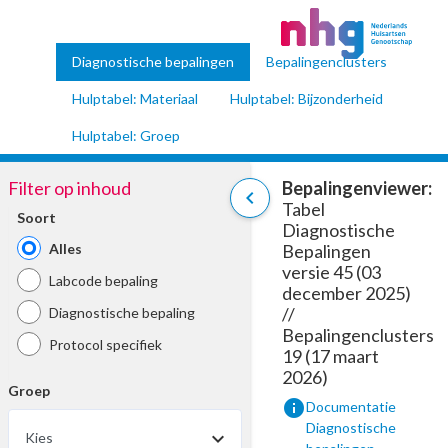
Diagnostische bepalingen
Bepalingenclusters
Hulptabel: Materiaal
Hulptabel: Bijzonderheid
Hulptabel: Groep
Filter op inhoud
Bepalingenviewer:
chevron_left
Tabel
Soort
Diagnostische
Alles
Bepalingen
versie 45 (03
Labcode bepaling
december 2025)
//
Diagnostische bepaling
Bepalingenclusters
Protocol specifiek
19 (17 maart
2026)
Groep
info
Documentatie
Diagnostische
Kies