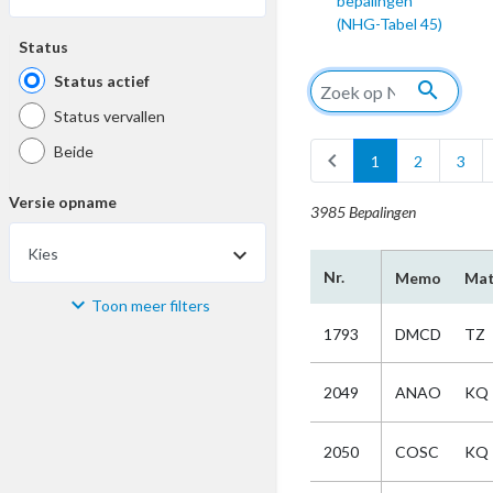
bepalingen
(NHG-Tabel 45)
Status
Status actief
search
Status vervallen
Beide
chevron_left
1
2
3
Versie opname
3985 Bepalingen
Kies
Nr.
Memo
Mat
Toon meer filters
Materiaal
1793
DMCD
TZ
Kies
2049
ANAO
KQ
Bijzonderheid
2050
COSC
KQ
Kies