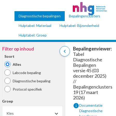
Diagnostische bepalingen
Bepalingenclusters
Hulptabel: Materiaal
Hulptabel: Bijzonderheid
Hulptabel: Groep
Filter op inhoud
Bepalingenviewer:
chevron_left
Tabel
Soort
Diagnostische
Alles
Bepalingen
versie 45 (03
Labcode bepaling
december 2025)
//
Diagnostische bepaling
Bepalingenclusters
Protocol specifiek
19 (17 maart
2026)
Groep
info
Documentatie
Diagnostische
Kies