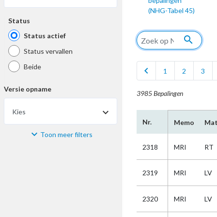
bepalingen
(NHG-Tabel 45)
Status
Status actief
search
Status vervallen
Beide
chevron_left
1
2
3
Versie opname
3985 Bepalingen
Kies
Nr.
Memo
Mat
Toon meer filters
Materiaal
2318
MRI
RT
Kies
2319
MRI
LV
Bijzonderheid
2320
MRI
LV
Kies