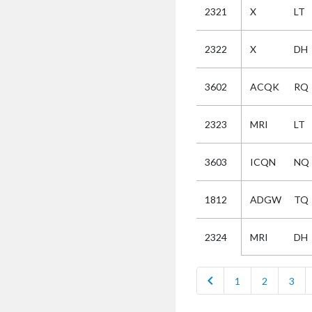
2321
X
LT
Selectie
2322
X
DH
Kies
3602
ACQK
RQ
AUB
Alles
2323
MRI
LT
Aanvraag
Uitslag
3603
ICQN
NQ
Beide
1812
ADGW
TQ
MRI
DH
2324
chevron_left
1
2
3