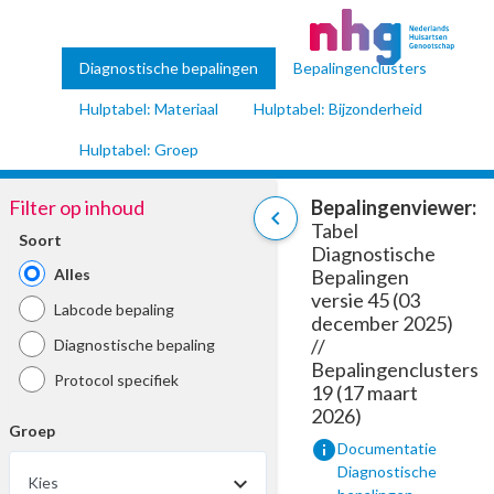
Diagnostische bepalingen
Bepalingenclusters
Hulptabel: Materiaal
Hulptabel: Bijzonderheid
Hulptabel: Groep
Filter op inhoud
Bepalingenviewer:
chevron_left
Tabel
Soort
Diagnostische
Alles
Bepalingen
versie 45 (03
Labcode bepaling
december 2025)
//
Diagnostische bepaling
Bepalingenclusters
Protocol specifiek
19 (17 maart
2026)
Groep
info
Documentatie
Diagnostische
Kies