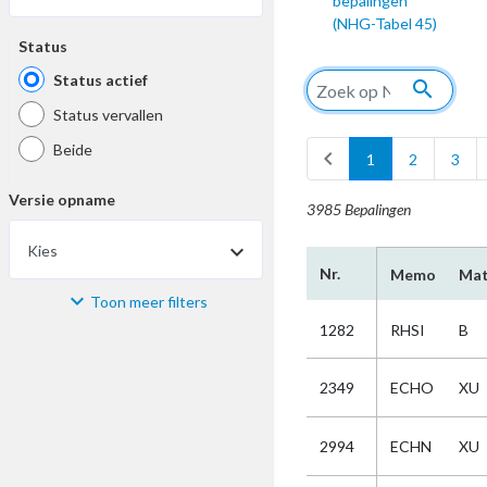
bepalingen
(NHG-Tabel 45)
Status
Status actief
search
Status vervallen
Beide
chevron_left
1
2
3
Versie opname
3985 Bepalingen
Kies
Nr.
Memo
Mat
Toon meer filters
Materiaal
1282
RHSI
B
Kies
2349
ECHO
XU
Bijzonderheid
2994
ECHN
XU
Kies