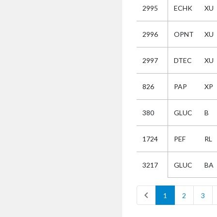
2995
ECHK
XU
Selectie
2996
OPNT
XU
Kies
2997
DTEC
XU
AUB
Alles
826
PAP
XP
Aanvraag
Uitslag
380
GLUC
B
Beide
1724
PEF
RL
GLUC
BA
3217
chevron_left
1
2
3