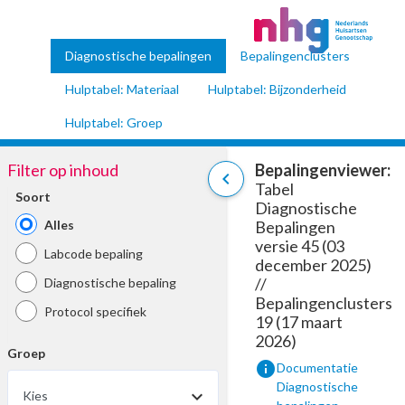
Diagnostische bepalingen
Bepalingenclusters
Hulptabel: Materiaal
Hulptabel: Bijzonderheid
Hulptabel: Groep
Filter op inhoud
Bepalingenviewer:
chevron_left
Tabel
Soort
Diagnostische
Alles
Bepalingen
versie 45 (03
Labcode bepaling
december 2025)
//
Diagnostische bepaling
Bepalingenclusters
Protocol specifiek
19 (17 maart
2026)
Groep
info
Documentatie
Diagnostische
Kies