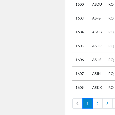
1600
ASDU
RQ
Selectie
1603
ASFB
RQ
Kies
1604
ASGB
RQ
AUB
Alles
1605
ASHR
RQ
Aanvraag
Uitslag
1606
ASHS
RQ
Beide
1607
ASIN
RQ
ASKK
RQ
1609
chevron_left
1
2
3