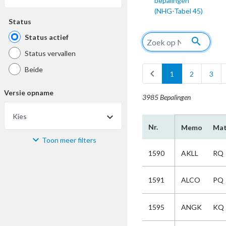
bepalingen
(NHG-Tabel 45)
Status
Status actief
search
Status vervallen
Beide
chevron_left
1
2
3
Versie opname
3985 Bepalingen
Kies
Nr.
Memo
Mat
Toon meer filters
Materiaal
1590
AKLL
RQ
Kies
1591
ALCO
PQ
Bijzonderheid
1595
ANGK
KQ
Kies