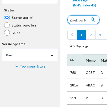
bepalingen
(NHG-Tabel 45)
Status
Status actief
search
Status vervallen
Beide
chevron_left
1
2
3
Versie opname
3985 Bepalingen
Kies
Nr.
Memo
Mat
Toon meer filters
Materiaal
768
OEST
B
Kies
2816
HBAC
B
Bijzonderheid
513
K
B
Kies