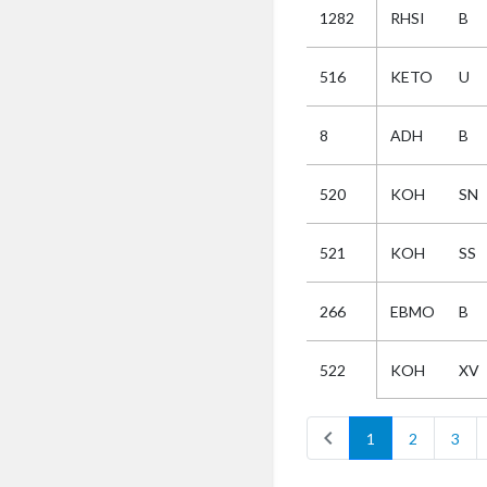
1282
RHSI
B
Selectie
516
KETO
U
Kies
8
ADH
B
AUB
Alles
520
KOH
SN
Aanvraag
Uitslag
521
KOH
SS
Beide
266
EBMO
B
KOH
XV
522
chevron_left
1
2
3