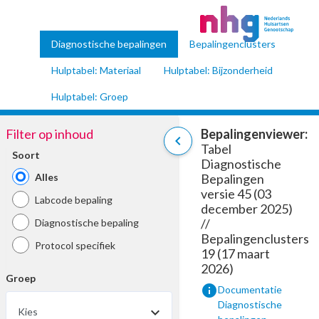
Diagnostische bepalingen
Bepalingenclusters
Hulptabel: Materiaal
Hulptabel: Bijzonderheid
Hulptabel: Groep
Filter op inhoud
Bepalingenviewer:
chevron_left
Tabel
Soort
Diagnostische
Alles
Bepalingen
versie 45 (03
Labcode bepaling
december 2025)
//
Diagnostische bepaling
Bepalingenclusters
Protocol specifiek
19 (17 maart
2026)
Groep
info
Documentatie
Diagnostische
Kies