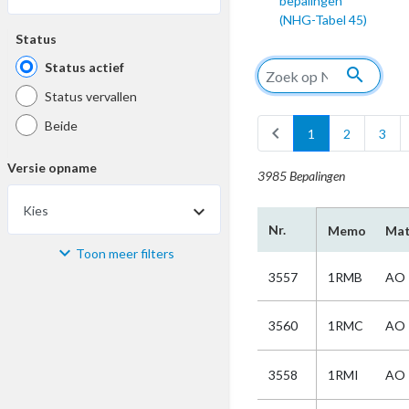
bepalingen
(NHG-Tabel 45)
Status
Status actief
search
Status vervallen
Beide
chevron_left
1
2
3
Versie opname
3985 Bepalingen
Kies
arrow_drop_down
Nr.
Memo
Mat
Toon meer filters
Materiaal
3557
1RMB
AO
Kies
3560
1RMC
AO
Bijzonderheid
3558
1RMI
AO
Kies