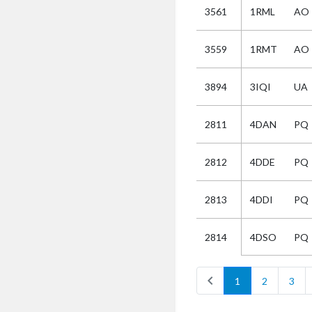
3561
1RML
AO
Selectie
3559
1RMT
AO
Kies
3894
3IQI
UA
AUB
Alles
2811
4DAN
PQ
Aanvraag
Uitslag
2812
4DDE
PQ
Beide
2813
4DDI
PQ
4DSO
PQ
2814
chevron_left
1
2
3