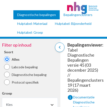
Diagnostische bepalingen
Bepalingenclusters
Hulptabel: Materiaal
Hulptabel: Bijzonderheid
Hulptabel: Groep
Filter op inhoud
Bepalingenviewer:
chevron_left
Tabel
Soort
Diagnostische
Alles
Bepalingen
versie 45 (03
Labcode bepaling
december 2025)
//
Diagnostische bepaling
Bepalingenclusters
Protocol specifiek
19 (17 maart
2026)
Groep
info
Documentatie
Diagnostische
Kies