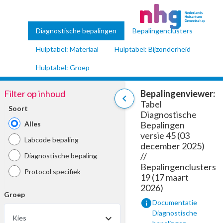
Diagnostische bepalingen
Bepalingenclusters
Hulptabel: Materiaal
Hulptabel: Bijzonderheid
Hulptabel: Groep
Filter op inhoud
Bepalingenviewer:
chevron_left
Tabel
Soort
Diagnostische
Alles
Bepalingen
versie 45 (03
Labcode bepaling
december 2025)
//
Diagnostische bepaling
Bepalingenclusters
Protocol specifiek
19 (17 maart
2026)
Groep
info
Documentatie
Diagnostische
Kies