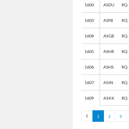
1600
ASDU
RQ
Selectie
1603
ASFB
RQ
Kies
1604
ASGB
RQ
AUB
Alles
1605
ASHR
RQ
Aanvraag
Uitslag
1606
ASHS
RQ
Beide
1607
ASIN
RQ
ASKK
RQ
1609
chevron_left
1
2
3