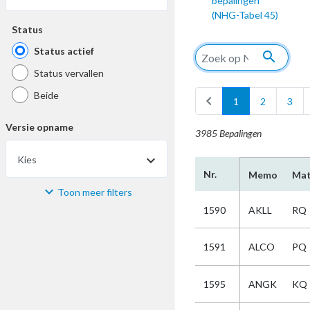
bepalingen
(NHG-Tabel 45)
Status
Status actief
search
Status vervallen
Beide
chevron_left
1
2
3
Versie opname
3985 Bepalingen
Kies
Nr.
Memo
Mat
Toon meer filters
Materiaal
1590
AKLL
RQ
Kies
1591
ALCO
PQ
Bijzonderheid
1595
ANGK
KQ
Kies