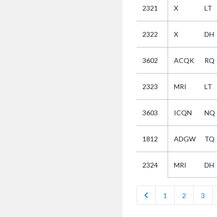
2321
X
LT
Selectie
2322
X
DH
Kies
3602
ACQK
RQ
AUB
Alles
2323
MRI
LT
Aanvraag
Uitslag
3603
ICQN
NQ
Beide
1812
ADGW
TQ
MRI
DH
2324
chevron_left
1
2
3