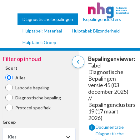
Diagnostische bepalingen
Bepalingenclusters
Hulptabel: Materiaal
Hulptabel: Bijzonderheid
Hulptabel: Groep
Filter op inhoud
Bepalingenviewer:
chevron_left
Tabel
Soort
Diagnostische
Alles
Bepalingen
versie 45 (03
Labcode bepaling
december 2025)
//
Diagnostische bepaling
Bepalingenclusters
Protocol specifiek
19 (17 maart
2026)
Groep
info
Documentatie
Diagnostische
Kies