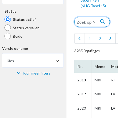
bepalingen
(NHG-Tabel 45)
Status
Status actief
search
Status vervallen
Beide
chevron_left
1
2
3
Versie opname
3985 Bepalingen
Kies
Nr.
Memo
Mat
Toon meer filters
Materiaal
2318
MRI
RT
Kies
2319
MRI
LV
Bijzonderheid
2320
MRI
LV
Kies