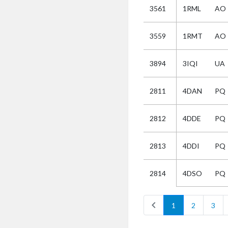
3561
1RML
AO
Selectie
3559
1RMT
AO
Kies
3894
3IQI
UA
AUB
Alles
2811
4DAN
PQ
Aanvraag
Uitslag
2812
4DDE
PQ
Beide
2813
4DDI
PQ
4DSO
PQ
2814
chevron_left
1
2
3