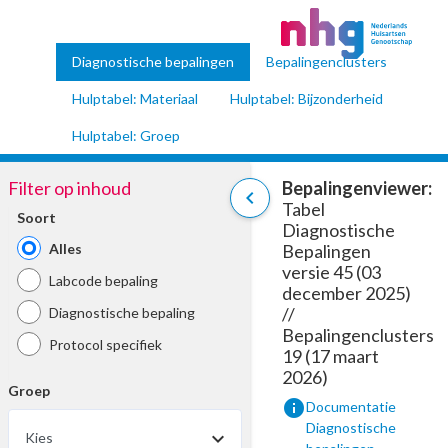
Diagnostische bepalingen
Bepalingenclusters
Hulptabel: Materiaal
Hulptabel: Bijzonderheid
Hulptabel: Groep
Filter op inhoud
Bepalingenviewer:
chevron_left
Tabel
Soort
Diagnostische
Alles
Bepalingen
versie 45 (03
Labcode bepaling
december 2025)
//
Diagnostische bepaling
Bepalingenclusters
Protocol specifiek
19 (17 maart
2026)
Groep
info
Documentatie
Diagnostische
Kies