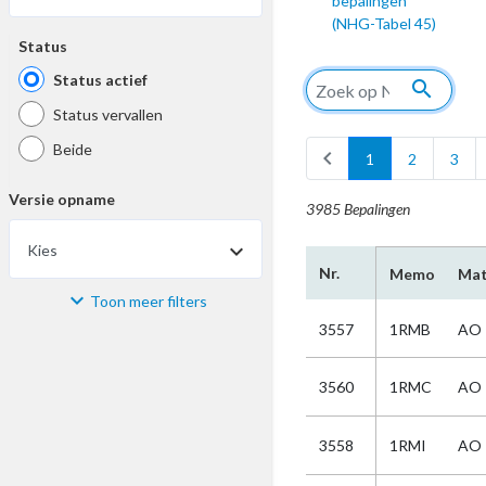
bepalingen
(NHG-Tabel 45)
Status
Status actief
search
Status vervallen
Beide
chevron_left
1
2
3
Versie opname
3985 Bepalingen
Kies
arrow_drop_down
Nr.
Memo
Mat
Toon meer filters
Materiaal
3557
1RMB
AO
Kies
3560
1RMC
AO
Bijzonderheid
3558
1RMI
AO
Kies