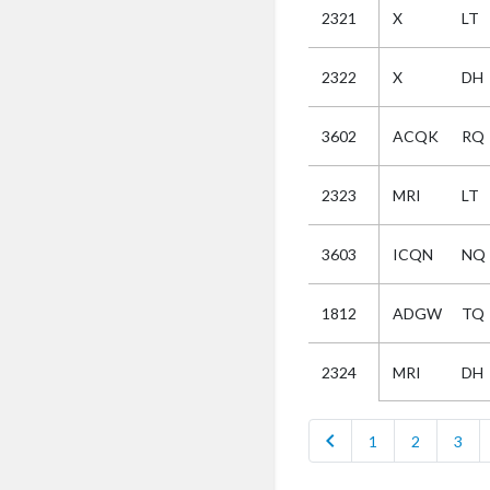
2321
X
LT
Selectie
2322
X
DH
Kies
3602
ACQK
RQ
AUB
Alles
2323
MRI
LT
Aanvraag
Uitslag
3603
ICQN
NQ
Beide
1812
ADGW
TQ
MRI
DH
2324
chevron_left
1
2
3