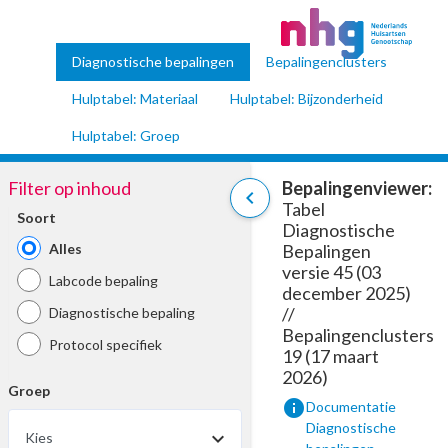
Diagnostische bepalingen
Bepalingenclusters
Hulptabel: Materiaal
Hulptabel: Bijzonderheid
Hulptabel: Groep
Filter op inhoud
Bepalingenviewer:
chevron_left
Tabel
Soort
Diagnostische
Alles
Bepalingen
versie 45 (03
Labcode bepaling
december 2025)
//
Diagnostische bepaling
Bepalingenclusters
Protocol specifiek
19 (17 maart
2026)
Groep
info
Documentatie
Diagnostische
Kies