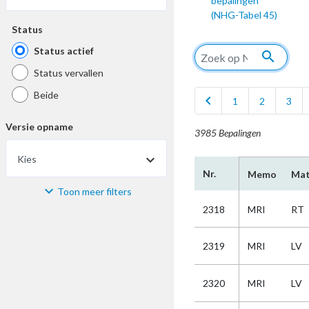
bepalingen
(NHG-Tabel 45)
Status
Status actief
search
Status vervallen
Beide
chevron_left
1
2
3
Versie opname
3985 Bepalingen
Kies
Nr.
Memo
Mat
Toon meer filters
Materiaal
2318
MRI
RT
Kies
2319
MRI
LV
Bijzonderheid
2320
MRI
LV
Kies