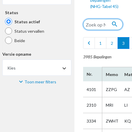
bepalingen
(NHG-Tabel 45)
Status
Status actief
search
Status vervallen
Beide
chevron_left
1
2
3
Versie opname
3985 Bepalingen
Kies
Nr.
Memo
Mat
Toon meer filters
Materiaal
4101
ZZPG
AZ
Kies
2310
MRI
LI
Bijzonderheid
3334
ZWHT
KQ
Kies