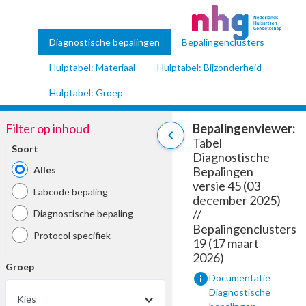
Diagnostische bepalingen
Bepalingenclusters
Hulptabel: Materiaal
Hulptabel: Bijzonderheid
Hulptabel: Groep
Filter op inhoud
Bepalingenviewer:
chevron_left
Tabel
Soort
Diagnostische
Alles
Bepalingen
versie 45 (03
Labcode bepaling
december 2025)
//
Diagnostische bepaling
Bepalingenclusters
Protocol specifiek
19 (17 maart
2026)
Groep
info
Documentatie
Diagnostische
Kies