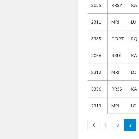
2055
RRSY
KA
Selectie
2311
MRI
LU
Kies
3335
CORT
RQ
AUB
Alles
2056
RRDI
KA
Aanvraag
Uitslag
2312
MRI
LO
Beide
3336
RR3S
KA
MRI
LO
2313
chevron_left
1
2
3