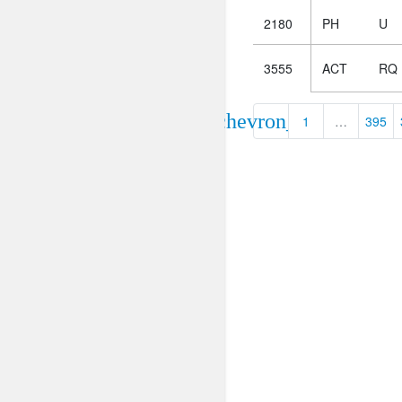
2180
PH
U
Selectie
ACT
RQ
3555
Kies
chevron_left
1
…
395
AUB
Alles
Aanvraag
Uitslag
Beide