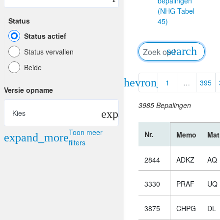
bepalingen
(NHG-Tabel
Status
45)
Status actief
search
Status vervallen
Beide
chevron_left
1
…
395
Versie opname
3985 Bepalingen
Kies
Toon meer
Nr.
Memo
Mat
Materiaal
filters
2844
ADKZ
AQ
Kies
3330
PRAF
UQ
Bijzonderheid
3875
CHPG
DL
Kies