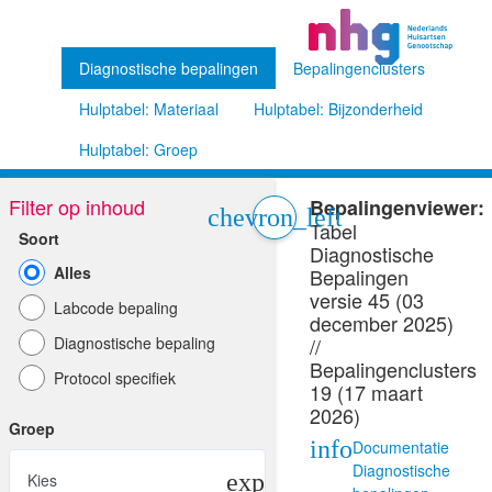
Diagnostische bepalingen
Bepalingenclusters
Hulptabel: Materiaal
Hulptabel: Bijzonderheid
Hulptabel: Groep
Filter op inhoud
Bepalingenviewer:
chevron_left
Tabel
Soort
Diagnostische
Alles
Bepalingen
versie 45 (03
Labcode bepaling
december 2025)
Diagnostische bepaling
//
Bepalingenclusters
Protocol specifiek
19 (17 maart
2026)
Groep
info
Documentatie
Diagnostische
Kies