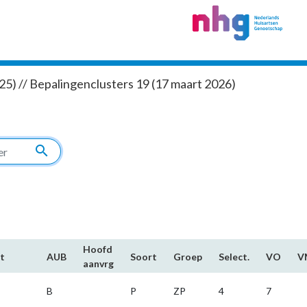
5) // Bepalingenclusters 19 (17 maart 2026)
search
Hoofd​
t
AUB
Soort
Groep
Select.
VO
V
aanvrg
B
P
ZP
4
7