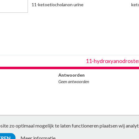
11-ketoetiocholanon urine
ket
11-hydroxyanodroster
Antwoorden
Geen antwoorden
te zo optimaal mogelijk te laten functioneren plaatsen wij analyt
EREN
Meer informatie