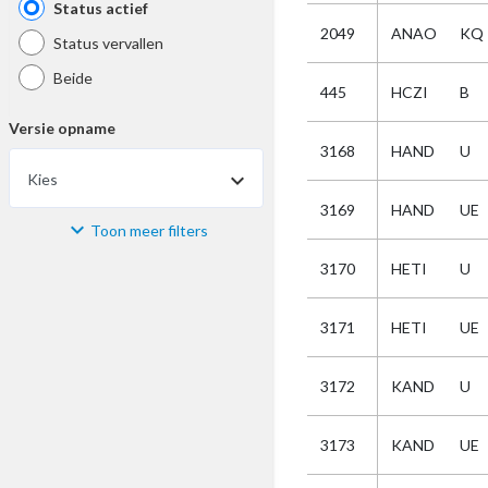
Status actief
2049
ANAO
KQ
Status vervallen
Beide
445
HCZI
B
Versie opname
3168
HAND
U
Kies
3169
HAND
UE
Toon meer filters
Materiaal
3170
HETI
U
Kies
3171
HETI
UE
Bijzonderheid
3172
KAND
U
Kies
3173
KAND
UE
Selectie