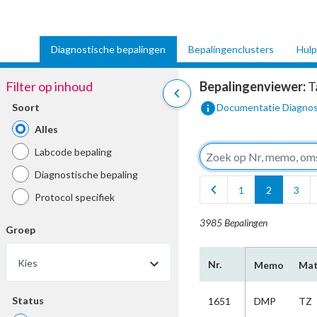
Diagnostische bepalingen
Bepalingenclusters
Hulp
Filter op inhoud
Bepalingenviewer:
T
chevron_left
info
Soort
Documentatie Diagnos
Alles
Labcode bepaling
Diagnostische bepaling
chevron_left
1
2
3
Protocol specifiek
3985 Bepalingen
Groep
Kies
Nr.
Memo
Mat
Status
1651
DMP
TZ