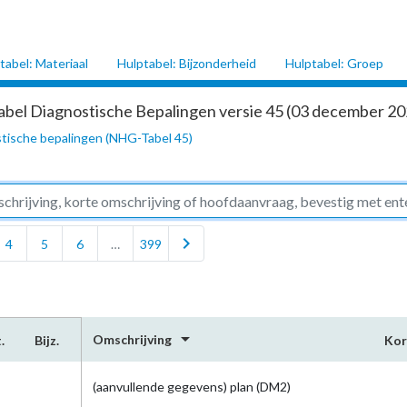
tabel: Materiaal
Hulptabel: Bijzonderheid
Hulptabel: Groep
abel Diagnostische Bepalingen versie 45 (03 december 202
tische bepalingen (NHG-Tabel 45)
chevron_right
4
5
6
…
399
arrow_drop_down
Omschrijving
.
Bijz.
Kor
(aanvullende gegevens) plan (DM2)