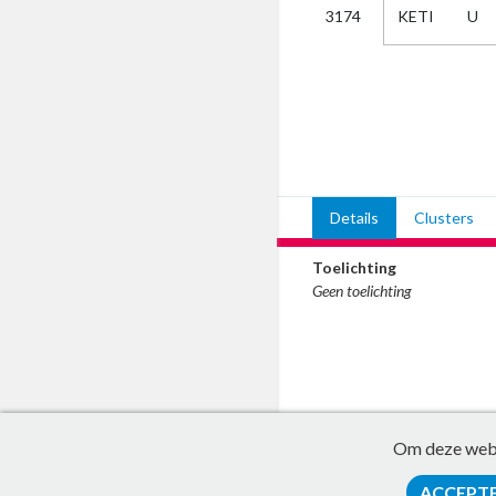
KETI
U
3174
Kies
AUB
Alles
Aanvraag
Uitslag
Beide
Details
Clusters
Toelichting
Geen toelichting
Om deze websi
ACCEPT