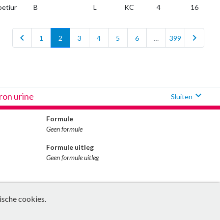
oetiur
B
L
KC
4
16
chevron_left
chevron_right
1
2
3
4
5
6
…
399
expand_more
on urine
Sluiten
Formule
Geen formule
Formule uitleg
Geen formule uitleg
ische cookies.