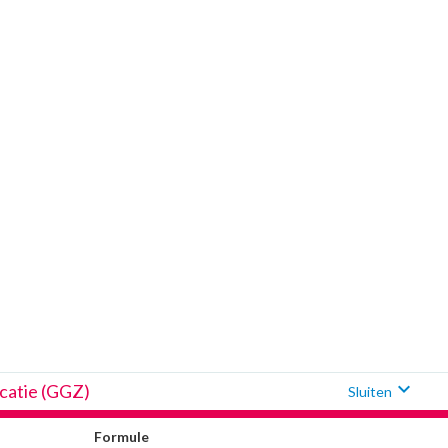
expand_more
icatie (GGZ)
Sluiten
Formule