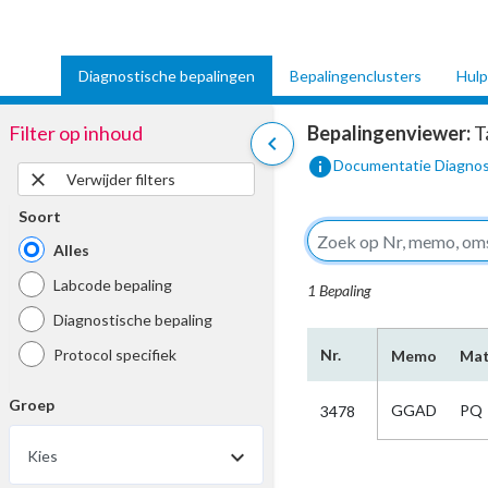
Diagnostische bepalingen
Bepalingenclusters
Hulp
Filter op inhoud
Bepalingenviewer:
T
chevron_left
info
Documentatie Diagnos
close
Verwijder filters
Soort
Alles
Labcode bepaling
1 Bepaling
Diagnostische bepaling
Protocol specifiek
Nr.
Memo
Mat
Groep
GGAD
PQ
3478
Kies