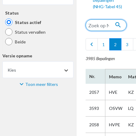
bepalingen
(NHG-Tabel 45)
Status
Status actief
search
Status vervallen
Beide
chevron_left
1
2
3
Versie opname
3985 Bepalingen
Kies
Nr.
Memo
Mat
Toon meer filters
Materiaal
2057
HVE
KZ
Kies
3593
OSVW
LQ
Bijzonderheid
2058
HVPE
KZ
Kies