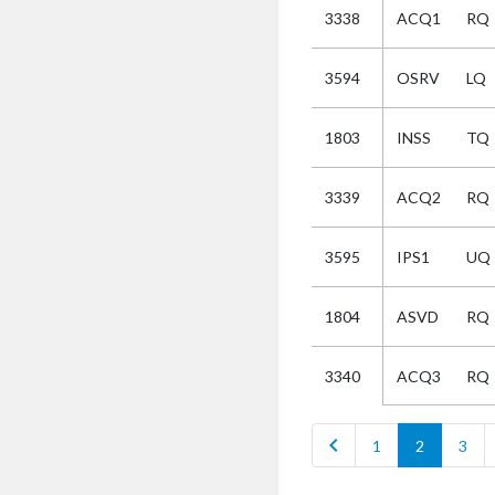
3338
ACQ1
RQ
Selectie
3594
OSRV
LQ
Kies
1803
INSS
TQ
AUB
Alles
3339
ACQ2
RQ
Aanvraag
Uitslag
3595
IPS1
UQ
Beide
1804
ASVD
RQ
ACQ3
RQ
3340
chevron_left
1
2
3