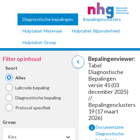
Diagnostische bepalingen
Bepalingenclusters
Hulptabel: Materiaal
Hulptabel: Bijzonderheid
Hulptabel: Groep
Filter op inhoud
Bepalingenviewer:
chevron_left
Tabel
Soort
Diagnostische
Alles
Bepalingen
versie 45 (03
Labcode bepaling
december 2025)
//
Diagnostische bepaling
Bepalingenclusters
Protocol specifiek
19 (17 maart
2026)
Groep
info
Documentatie
Diagnostische
Kies