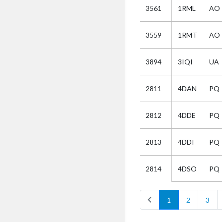
3561
1RML
AO
Selectie
3559
1RMT
AO
Kies
3894
3IQI
UA
AUB
Alles
2811
4DAN
PQ
Aanvraag
Uitslag
2812
4DDE
PQ
Beide
2813
4DDI
PQ
4DSO
PQ
2814
chevron_left
1
2
3