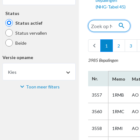
bepalingen
(NHG-Tabel 45)
Status
Status actief
search
Status vervallen
Beide
chevron_left
1
2
3
Versie opname
3985 Bepalingen
Kies
arrow_drop_down
Nr.
Memo
Mat
Toon meer filters
Materiaal
3557
1RMB
AO
Kies
3560
1RMC
AO
Bijzonderheid
3558
1RMI
AO
Kies