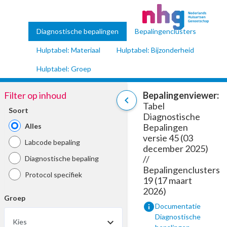
Diagnostische bepalingen
Bepalingenclusters
Hulptabel: Materiaal
Hulptabel: Bijzonderheid
Hulptabel: Groep
Filter op inhoud
Bepalingenviewer:
chevron_left
Tabel
Soort
Diagnostische
Alles
Bepalingen
versie 45 (03
Labcode bepaling
december 2025)
//
Diagnostische bepaling
Bepalingenclusters
Protocol specifiek
19 (17 maart
2026)
Groep
info
Documentatie
Diagnostische
Kies