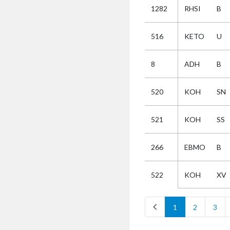
1282
RHSI
B
Selectie
516
KETO
U
Kies
8
ADH
B
AUB
Alles
520
KOH
SN
Aanvraag
Uitslag
521
KOH
SS
Beide
266
EBMO
B
KOH
XV
522
chevron_left
1
2
3