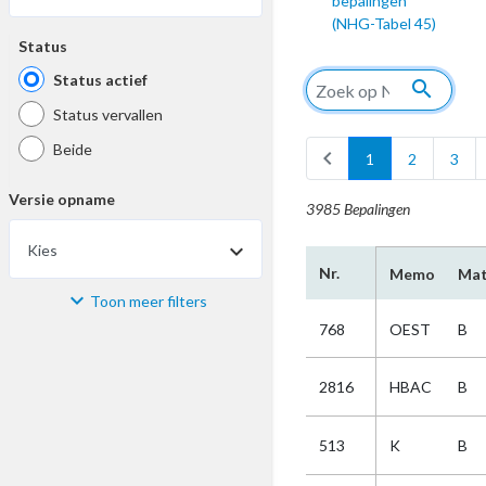
bepalingen
(NHG-Tabel 45)
Status
Status actief
search
Status vervallen
Beide
chevron_left
1
2
3
Versie opname
3985 Bepalingen
Kies
Nr.
Memo
Mat
Toon meer filters
Materiaal
768
OEST
B
Kies
2816
HBAC
B
Bijzonderheid
513
K
B
Kies