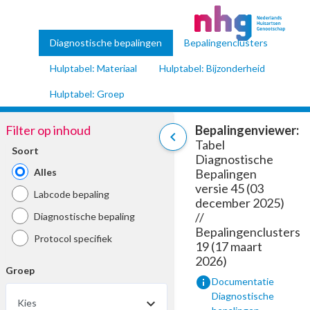
Diagnostische bepalingen
Bepalingenclusters
Hulptabel: Materiaal
Hulptabel: Bijzonderheid
Hulptabel: Groep
Filter op inhoud
Bepalingenviewer:
chevron_left
Tabel
Soort
Diagnostische
Alles
Bepalingen
versie 45 (03
Labcode bepaling
december 2025)
//
Diagnostische bepaling
Bepalingenclusters
Protocol specifiek
19 (17 maart
2026)
Groep
info
Documentatie
Diagnostische
Kies