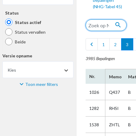
bepalingen
(NHG-Tabel 45)
Status
Status actief
search
Status vervallen
Beide
chevron_left
1
2
3
Versie opname
3985 Bepalingen
Kies
Nr.
Memo
Mat
Toon meer filters
Materiaal
1026
Q437
B
Kies
1282
RHSI
B
Bijzonderheid
1538
ZHTL
B
Kies