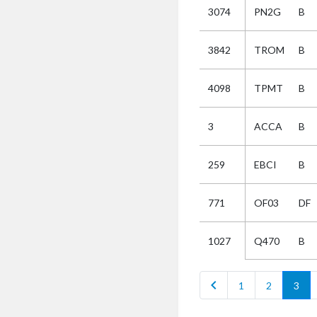
3074
PN2G
B
Selectie
3842
TROM
B
Kies
4098
TPMT
B
AUB
Alles
3
ACCA
B
Aanvraag
Uitslag
259
EBCI
B
Beide
771
OF03
DF
Q470
B
1027
chevron_left
1
2
3