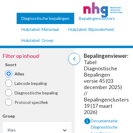
Diagnostische bepalingen
Bepalingenclusters
Hulptabel: Materiaal
Hulptabel: Bijzonderheid
Hulptabel: Groep
Filter op inhoud
Bepalingenviewer:
chevron_left
Tabel
Soort
Diagnostische
Alles
Bepalingen
versie 45 (03
Labcode bepaling
december 2025)
//
Diagnostische bepaling
Bepalingenclusters
Protocol specifiek
19 (17 maart
2026)
Groep
info
Documentatie
Diagnostische
Kies