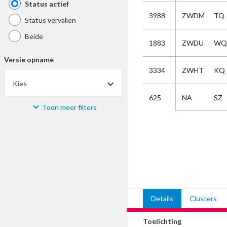
Status actief
3988
ZWDM
TQ
Status vervallen
Beide
1883
ZWDU
WQ
Versie opname
3334
ZWHT
KQ
Kies
NA
SZ
625
Toon meer filters
Materiaal
Kies
Bijzonderheid
Kies
Details
Clusters
Selectie
Toelichting