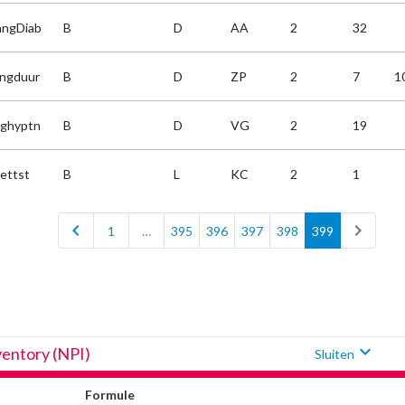
ngDiab
B
D
AA
2
32
ngduur
B
D
ZP
2
7
1
ghyptn
B
D
VG
2
19
ettst
B
L
KC
2
1
chevron_left
chevron_right
1
…
395
396
397
398
399
expand_more
ventory (NPI)
Sluiten
Formule