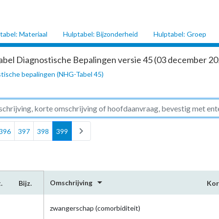
tabel: Materiaal
Hulptabel: Bijzonderheid
Hulptabel: Groep
abel Diagnostische Bepalingen versie 45 (03 december 202
tische bepalingen (NHG-Tabel 45)
chevron_right
396
397
398
399
arrow_drop_down
Omschrijving
.
Bijz.
Kor
zwangerschap (comorbiditeit)