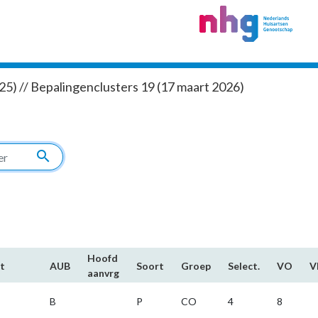
5) // Bepalingenclusters 19 (17 maart 2026)
search
Hoofd​
t
AUB
Soort
Groep
Select.
VO
V
aanvrg
B
P
CO
4
8