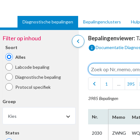
Diagnostische bepalingen
Bepalingenclusters
Hulp
Filter op inhoud
Bepalingenviewer:
T
chevron_left
info
Soort
Documentatie Diagnos
Alles
Labcode bepaling
Diagnostische bepaling
chevron_left
1
…
395
Protocol specifiek
3985 Bepalingen
Groep
Kies
Nr.
Memo
Mat
Status
2030
ZWNG
WQ