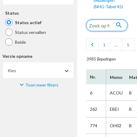
bepalingen
(NHG-Tabel 45)
Status
Status actief
search
Status vervallen
Beide
chevron_left
1
…
5
Versie opname
3985 Bepalingen
Kies
Nr.
Memo
Mat
Toon meer filters
Materiaal
6
ACOU
B
Kies
262
EBEI
B
Bijzonderheid
774
OH02
B
Kies