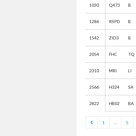
1030
Q473
B
Selectie
1286
RSPD
B
Kies
1542
ZID3
B
AUB
Alles
2054
FHC
TQ
Aanvraag
Uitslag
2310
MRI
LI
Beide
2566
H324
SA
HB02
BA
2822
chevron_left
1
…
5