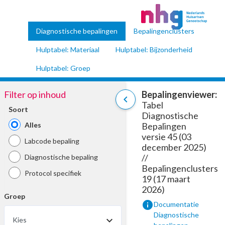
Diagnostische bepalingen
Bepalingenclusters
Hulptabel: Materiaal
Hulptabel: Bijzonderheid
Hulptabel: Groep
Filter op inhoud
Bepalingenviewer:
chevron_left
Tabel
Soort
Diagnostische
Alles
Bepalingen
versie 45 (03
Labcode bepaling
december 2025)
//
Diagnostische bepaling
Bepalingenclusters
Protocol specifiek
19 (17 maart
2026)
Groep
info
Documentatie
Diagnostische
Kies