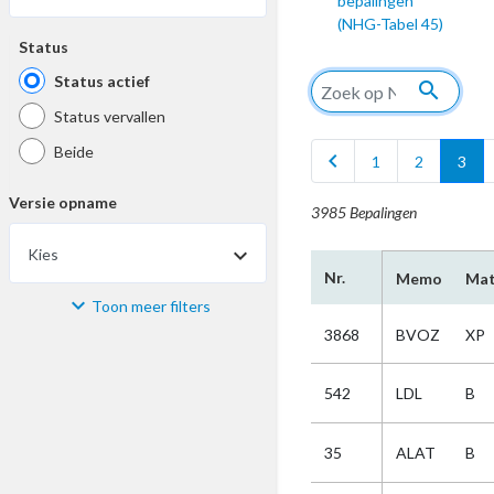
bepalingen
(NHG-Tabel 45)
Status
Status actief
search
Status vervallen
Beide
chevron_left
1
2
3
Versie opname
3985 Bepalingen
Kies
Nr.
Memo
Mat
Toon meer filters
Materiaal
3868
BVOZ
XP
Kies
542
LDL
B
Bijzonderheid
35
ALAT
B
Kies