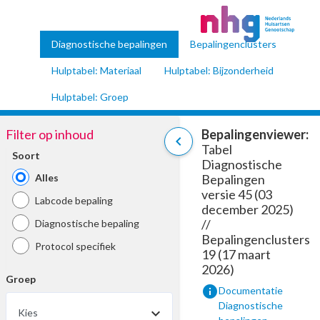
Diagnostische bepalingen
Bepalingenclusters
Hulptabel: Materiaal
Hulptabel: Bijzonderheid
Hulptabel: Groep
Filter op inhoud
Bepalingenviewer:
chevron_left
Tabel
Soort
Diagnostische
Alles
Bepalingen
versie 45 (03
Labcode bepaling
december 2025)
//
Diagnostische bepaling
Bepalingenclusters
Protocol specifiek
19 (17 maart
2026)
Groep
info
Documentatie
Diagnostische
Kies