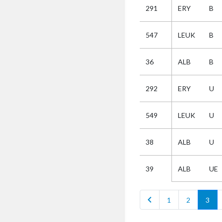
291
ERY
B
Selectie
547
LEUK
B
Kies
36
ALB
B
AUB
Alles
292
ERY
U
Aanvraag
Uitslag
549
LEUK
U
Beide
38
ALB
U
ALB
UE
39
chevron_left
1
2
3