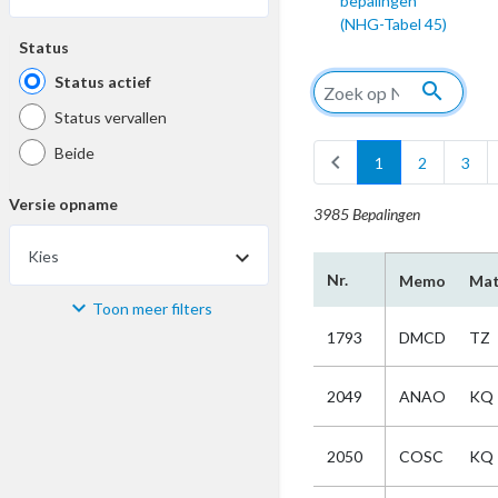
bepalingen
(NHG-Tabel 45)
Status
Status actief
search
Status vervallen
Beide
chevron_left
1
2
3
Versie opname
3985 Bepalingen
Kies
Nr.
Memo
Mat
Toon meer filters
Materiaal
1793
DMCD
TZ
Kies
2049
ANAO
KQ
Bijzonderheid
2050
COSC
KQ
Kies