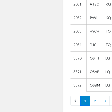
2051
ATSC
KQ
Selectie
2052
PAVL
KQ
Kies
2053
HYCH
TQ
AUB
Alles
2054
FHC
TQ
Aanvraag
Uitslag
3590
OSTT
LQ
Beide
3591
OSAB
LQ
OSBM
LQ
3592
chevron_left
1
2
3