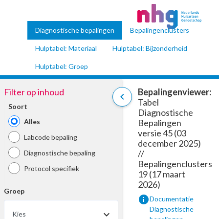
Diagnostische bepalingen
Bepalingenclusters
Hulptabel: Materiaal
Hulptabel: Bijzonderheid
Hulptabel: Groep
Filter op inhoud
Bepalingenviewer:
chevron_left
Tabel
Soort
Diagnostische
Alles
Bepalingen
versie 45 (03
Labcode bepaling
december 2025)
//
Diagnostische bepaling
Bepalingenclusters
Protocol specifiek
19 (17 maart
2026)
Groep
info
Documentatie
Diagnostische
Kies