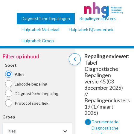
Diagnostische bepalingen
Bepalingenclusters
Hulptabel: Materiaal
Hulptabel: Bijzonderheid
Hulptabel: Groep
Filter op inhoud
Bepalingenviewer:
chevron_left
Tabel
Soort
Diagnostische
Alles
Bepalingen
versie 45 (03
Labcode bepaling
december 2025)
//
Diagnostische bepaling
Bepalingenclusters
Protocol specifiek
19 (17 maart
2026)
Groep
info
Documentatie
Diagnostische
Kies