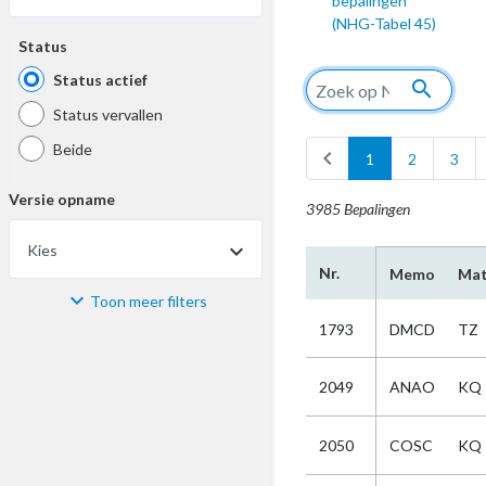
bepalingen
(NHG-Tabel 45)
Status
Status actief
search
Status vervallen
Beide
chevron_left
1
2
3
Versie opname
3985 Bepalingen
Kies
Nr.
Memo
Mat
Toon meer filters
Materiaal
1793
DMCD
TZ
Kies
2049
ANAO
KQ
Bijzonderheid
2050
COSC
KQ
Kies