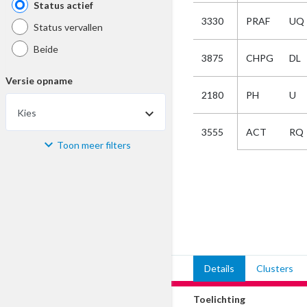
Status actief
3330
PRAF
UQ
Status vervallen
Beide
3875
CHPG
DL
Versie opname
2180
PH
U
Kies
ACT
RQ
3555
Toon meer filters
Materiaal
Kies
Bijzonderheid
Kies
Details
Clusters
Selectie
Toelichting