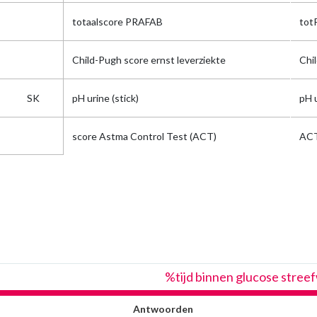
totaalscore PRAFAB
tot
Child-Pugh score ernst leverziekte
Chi
SK
pH urine (stick)
pH u
score Astma Control Test (ACT)
AC
%tijd binnen glucose stree
Antwoorden