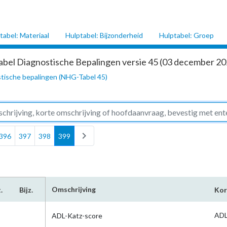
tabel: Materiaal
Hulptabel: Bijzonderheid
Hulptabel: Groep
abel Diagnostische Bepalingen versie 45 (03 december 202
tische bepalingen (NHG-Tabel 45)
chevron_right
396
397
398
399
Omschrijving
.
Bijz.
Kor
ADL
ADL-Katz-score