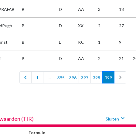
PRAFAB
B
D
AA
3
18
ldPugh
B
D
XX
2
27
r st
B
L
KC
1
9
T
B
D
AA
2
21
2
chevron_left
chevron_right
1
…
395
396
397
398
399
expand_more
fwaarden (TIR)
Sluiten
Formule