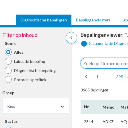
Diagnostische bepalingen
Bepalingenclusters
Hulp
Filter op inhoud
Bepalingenviewer:
T
chevron_left
info
Soort
Documentatie Diagnos
Alles
Labcode bepaling
Diagnostische bepaling
chevron_left
1
…
395
Protocol specifiek
3985 Bepalingen
Groep
Kies
Nr.
Memo
Mat
Status
2844
ADKZ
AQ