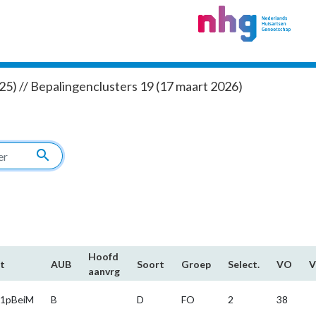
5) // Bepalingenclusters 19 (17 maart 2026)
search
Hoofd​
t
AUB
Soort
Groep
Select.
VO
aanvrg
1pBeiM
B
D
FO
2
38