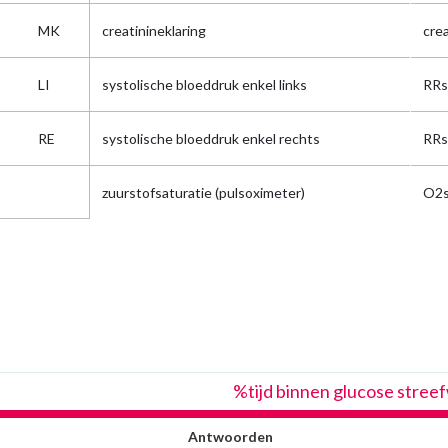
MK
creatinineklaring
crea
LI
systolische bloeddruk enkel links
RRs
RE
systolische bloeddruk enkel rechts
RRs
zuurstofsaturatie (pulsoximeter)
O2s
%tijd binnen glucose stree
Antwoorden