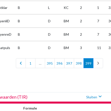
tklar
B
L
KC
2
1
3
yenliD
B
D
BM
2
7
3
yenreD
B
D
BM
2
7
3
atpuls
B
D
BM
3
11
3
chevron_left
chevron_right
1
…
395
396
397
398
399
expand_more
fwaarden (TIR)
Sluiten
Formule