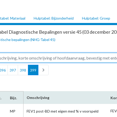
tabel: Materiaal
Hulptabel: Bijzonderheid
Hulptabel: Groep
abel Diagnostische Bepalingen versie 45 (03 december 202
tische bepalingen (NHG-Tabel 45)
chevron_right
396
397
398
399
Omschrijving
.
Bijz.
Kor
FEV
MP
FEV1 post-BD met eigen med % v voorspeld