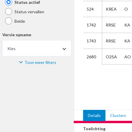
Status actief
524
KREA
O
Status vervallen
Beide
1742
RRSE
KA
Versie opname
1743
RRSE
KA
Kies
O2SA
AO
2680
Toon meer filters
Materiaal
Kies
Bijzonderheid
Kies
Details
Clusters
Selectie
Toelichting