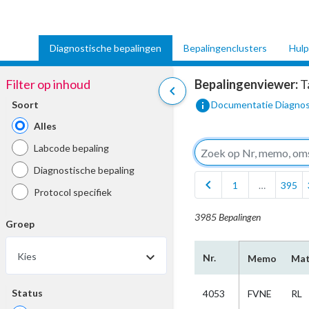
Diagnostische bepalingen
Bepalingenclusters
Hulp
Filter op inhoud
Bepalingenviewer:
T
chevron_left
info
Soort
Documentatie Diagnos
Alles
Labcode bepaling
Diagnostische bepaling
chevron_left
1
…
395
Protocol specifiek
3985 Bepalingen
Groep
Kies
Nr.
Memo
Mat
Status
4053
FVNE
RL