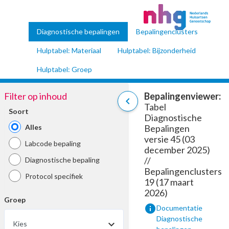
Diagnostische bepalingen
Bepalingenclusters
Hulptabel: Materiaal
Hulptabel: Bijzonderheid
Hulptabel: Groep
Filter op inhoud
Bepalingenviewer:
chevron_left
Tabel
Soort
Diagnostische
Alles
Bepalingen
versie 45 (03
Labcode bepaling
december 2025)
//
Diagnostische bepaling
Bepalingenclusters
Protocol specifiek
19 (17 maart
2026)
Groep
info
Documentatie
Diagnostische
Kies