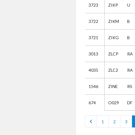
3723
ZIKP
U
Selectie
3722
ZIKM
B
Kies
3721
ZIKG
B
AUB
Alles
3013
ZLCP
RA
Aanvraag
Uitslag
4035
ZLC2
RA
Beide
1546
ZINE
RS
O029
DF
674
chevron_left
1
2
3