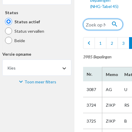
bepalingen
(NHG-Tabel 45)
Status
Status actief
search
Status vervallen
Beide
chevron_left
1
2
3
Versie opname
3985 Bepalingen
Kies
Nr.
Memo
Mat
Toon meer filters
Materiaal
3087
AG
U
Kies
3724
ZIKP
RS
Bijzonderheid
3725
ZIKP
B
Kies