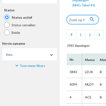
bepalingen
(NHG-Tabel 45)
Status
Status actief
search
Status vervallen
Beide
chevron_left
1
2
3
Versie opname
3985 Bepalingen
Kies
Nr.
Memo
Mat
Toon meer filters
Materiaal
3843
LEUK
B
Kies
4099
MLDT
B
Bijzonderheid
4
ACE
B
Kies