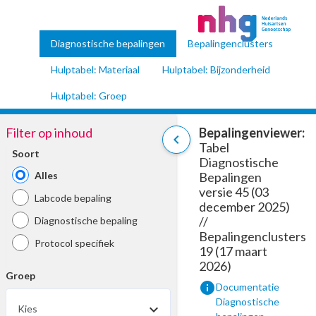
Diagnostische bepalingen
Bepalingenclusters
Hulptabel: Materiaal
Hulptabel: Bijzonderheid
Hulptabel: Groep
Filter op inhoud
Bepalingenviewer:
chevron_left
Tabel
Soort
Diagnostische
Alles
Bepalingen
versie 45 (03
Labcode bepaling
december 2025)
//
Diagnostische bepaling
Bepalingenclusters
Protocol specifiek
19 (17 maart
2026)
Groep
info
Documentatie
Diagnostische
Kies