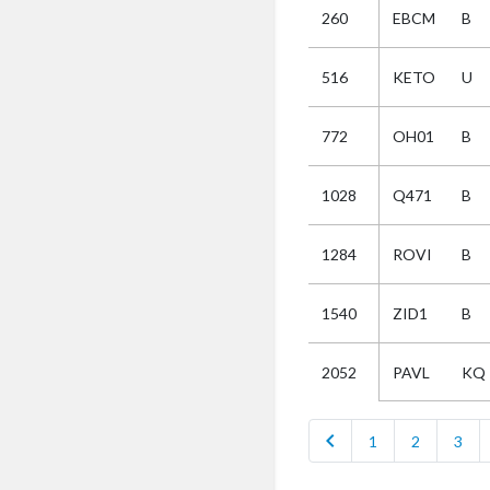
260
EBCM
B
Selectie
516
KETO
U
Kies
772
OH01
B
AUB
Alles
1028
Q471
B
Aanvraag
Uitslag
1284
ROVI
B
Beide
1540
ZID1
B
PAVL
KQ
2052
chevron_left
1
2
3