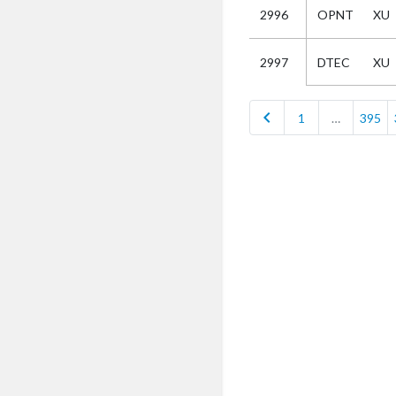
2996
OPNT
XU
Selectie
DTEC
XU
2997
Kies
chevron_left
1
…
395
AUB
Alles
Aanvraag
Uitslag
Beide