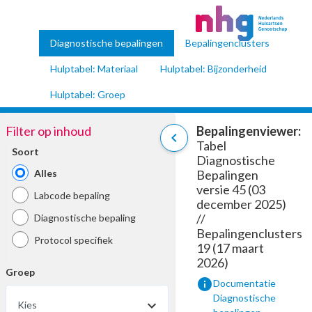
Diagnostische bepalingen
Bepalingenclusters
Hulptabel: Materiaal
Hulptabel: Bijzonderheid
Hulptabel: Groep
Filter op inhoud
Bepalingenviewer:
chevron_left
Tabel
Soort
Diagnostische
Alles
Bepalingen
versie 45 (03
Labcode bepaling
december 2025)
//
Diagnostische bepaling
Bepalingenclusters
Protocol specifiek
19 (17 maart
2026)
Groep
info
Documentatie
Diagnostische
Kies