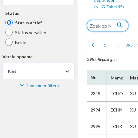
bepalingen
(NHG-Tabel 45)
Status
Status actief
search
Status vervallen
Beide
chevron_left
1
…
395
Versie opname
3985 Bepalingen
Kies
Nr.
Memo
Mat
Toon meer filters
Materiaal
2349
ECHO
XU
Kies
2994
ECHN
XU
Bijzonderheid
2995
ECHK
XU
Kies