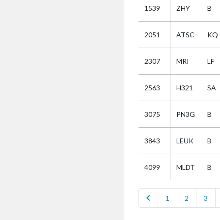
1539
ZHY
B
Selectie
2051
ATSC
KQ
Kies
2307
MRI
LF
AUB
Alles
2563
H321
SA
Aanvraag
Uitslag
3075
PN3G
B
Beide
3843
LEUK
B
MLDT
B
4099
chevron_left
1
2
3