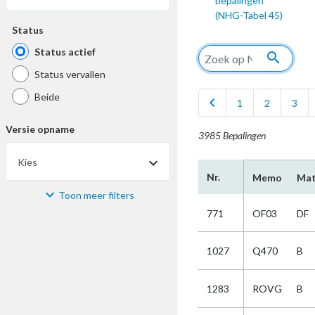
bepalingen
(NHG-Tabel 45)
Status
Status actief
search
Status vervallen
Beide
chevron_left
1
2
3
Versie opname
3985 Bepalingen
Kies
Nr.
Memo
Mat
Toon meer filters
Materiaal
771
OF03
DF
Kies
1027
Q470
B
Bijzonderheid
1283
ROVG
B
Kies