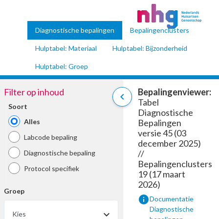
Diagnostische bepalingen
Bepalingenclusters
Hulptabel: Materiaal
Hulptabel: Bijzonderheid
Hulptabel: Groep
Filter op inhoud
Bepalingenviewer:
chevron_left
Tabel
Soort
Diagnostische
Alles
Bepalingen
versie 45 (03
Labcode bepaling
december 2025)
//
Diagnostische bepaling
Bepalingenclusters
Protocol specifiek
19 (17 maart
2026)
Groep
info
Documentatie
Diagnostische
Kies