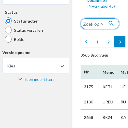
bepalingen
(NHG-Tabel 45)
Status
Status actief
search
Status vervallen
Beide
chevron_left
1
2
3
Versie opname
3985 Bepalingen
Kies
Nr.
Memo
Mat
Toon meer filters
Materiaal
3175
KETI
UE
Kies
2130
UREU
RU
Bijzonderheid
2658
RR24
KA
Kies