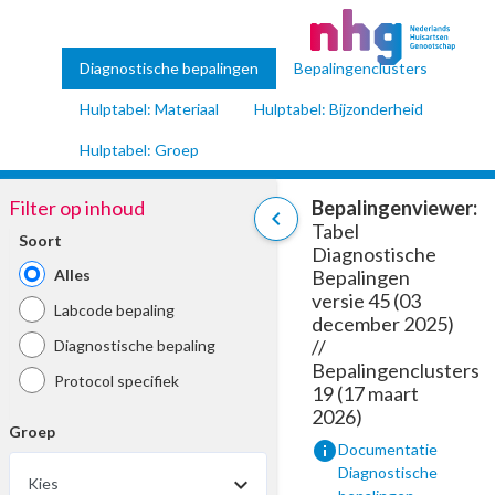
Diagnostische bepalingen
Bepalingenclusters
Hulptabel: Materiaal
Hulptabel: Bijzonderheid
Hulptabel: Groep
Filter op inhoud
Bepalingenviewer:
chevron_left
Tabel
Soort
Diagnostische
Alles
Bepalingen
versie 45 (03
Labcode bepaling
december 2025)
//
Diagnostische bepaling
Bepalingenclusters
Protocol specifiek
19 (17 maart
2026)
Groep
info
Documentatie
Diagnostische
Kies