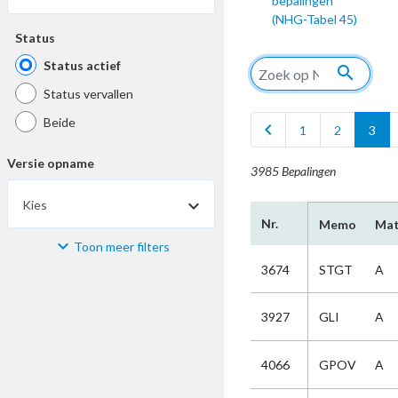
bepalingen
(NHG-Tabel 45)
Status
Status actief
search
Status vervallen
Beide
chevron_left
1
2
3
Versie opname
3985 Bepalingen
Kies
Nr.
Memo
Mat
Toon meer filters
Materiaal
3674
STGT
A
Kies
3927
GLI
A
Bijzonderheid
4066
GPOV
A
Kies