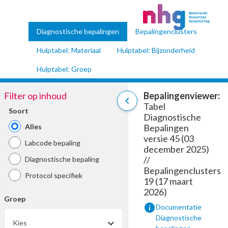
Diagnostische bepalingen
Bepalingenclusters
Hulptabel: Materiaal
Hulptabel: Bijzonderheid
Hulptabel: Groep
Filter op inhoud
Bepalingenviewer:
chevron_left
Tabel
Soort
Diagnostische
Alles
Bepalingen
versie 45 (03
Labcode bepaling
december 2025)
//
Diagnostische bepaling
Bepalingenclusters
Protocol specifiek
19 (17 maart
2026)
Groep
info
Documentatie
Diagnostische
Kies